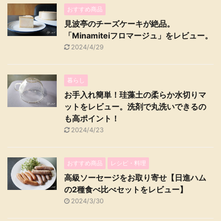
おすすめ商品
見波亭のチーズケーキが絶品。
「Minamiteiフロマージュ」をレビュー。
2024/4/29
暮らし
お手入れ簡単！珪藻土の柔らか水切りマ
ットをレビュー。洗剤で丸洗いできるの
も高ポイント！
2024/4/23
おすすめ商品
レシピ・料理
高級ソーセージをお取り寄せ【日進ハム
の2種食べ比べセットをレビュー】
2024/3/30