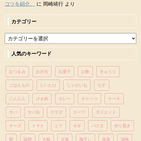
コツを紹介。
に
岡崎靖行
より
カテゴリー
人気のキーワード
おつまみ
お弁当
お菓子
お酢
きゅうり
ごはんもの
しいたけ
じゃがいも
なす
にんじん
ひき肉
カレー
キャベツ
ケーキ
サバ
サバ缶
サラダ
スープ
ダイエット
チーズ
トマト
ニラ
ネギ
パスタ
作り置き
卵
味噌
大根
大葉
梅干し
海老
漬物