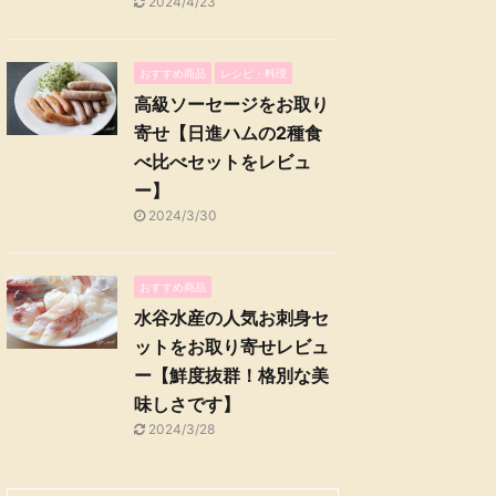
2024/4/23
おすすめ商品
レシピ・料理
高級ソーセージをお取り
寄せ【日進ハムの2種食
べ比べセットをレビュ
ー】
2024/3/30
おすすめ商品
水谷水産の人気お刺身セ
ットをお取り寄せレビュ
ー【鮮度抜群！格別な美
味しさです】
2024/3/28