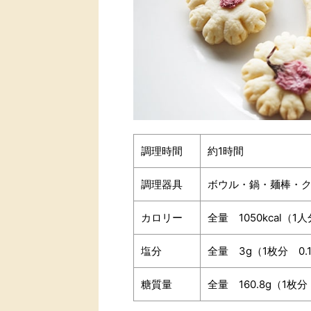
調理時間
約1時間
調理器具
ボウル・鍋・麺棒・
カロリー
全量 1050kcal（1人
塩分
全量 3g（1枚分 0.
糖質量
全量 160.8g（1枚分