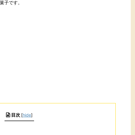
菓子です。
目次
[
hide
]