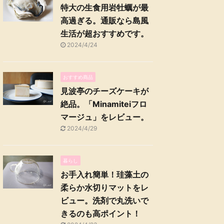
特大の生食用岩牡蠣が最
高過ぎる。通販なら島風
生活が超おすすめです。
2024/4/24
おすすめ商品
見波亭のチーズケーキが
絶品。「Minamiteiフロ
マージュ」をレビュー。
2024/4/29
暮らし
お手入れ簡単！珪藻土の
柔らか水切りマットをレ
ビュー。洗剤で丸洗いで
きるのも高ポイント！