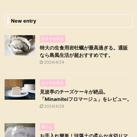
New entry
おすすめ商品
特大の生食用岩牡蠣が最高過ぎる。通販
なら島風生活が超おすすめです。
2024/4/24
おすすめ商品
見波亭のチーズケーキが絶品。
「Minamiteiフロマージュ」をレビュー。
2024/4/29
暮らし
お手入れ簡単！珪藻土の柔らか水切りマ