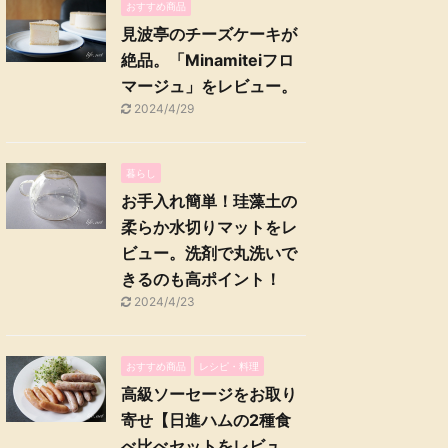
おすすめ商品
見波亭のチーズケーキが
絶品。「Minamiteiフロ
マージュ」をレビュー。
2024/4/29
暮らし
お手入れ簡単！珪藻土の
柔らか水切りマットをレ
ビュー。洗剤で丸洗いで
きるのも高ポイント！
2024/4/23
おすすめ商品
レシピ・料理
高級ソーセージをお取り
寄せ【日進ハムの2種食
べ比べセットをレビュ