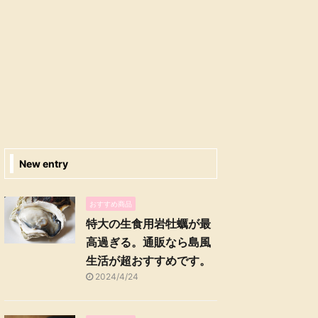
New entry
おすすめ商品
特大の生食用岩牡蠣が最
高過ぎる。通販なら島風
生活が超おすすめです。
2024/4/24