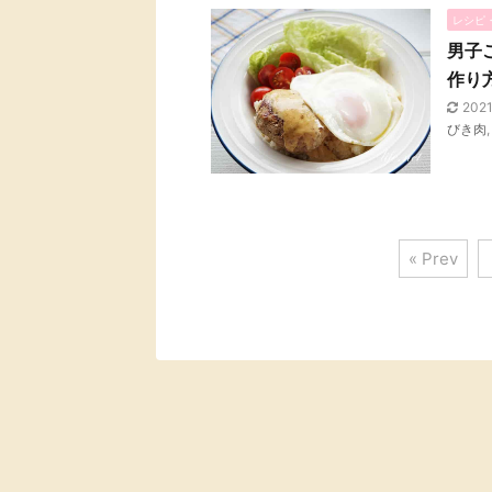
レシピ
男子
作り
202
びき肉
« Prev