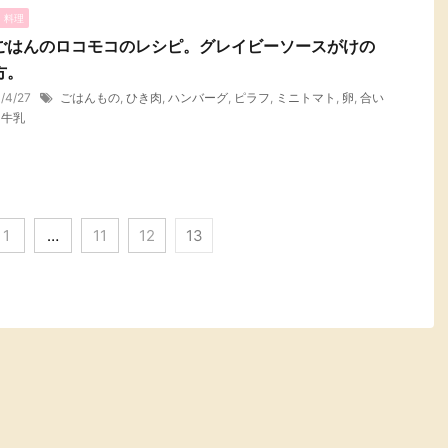
・料理
ごはんのロコモコのレシピ。グレイビーソースがけの
方。
1/4/27
ごはんもの
,
ひき肉
,
ハンバーグ
,
ピラフ
,
ミニトマト
,
卵
,
合い
,
牛乳
1
…
11
12
13