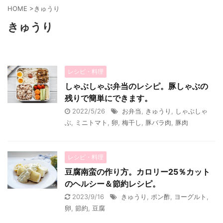
HOME
>
きゅうり
きゅうり
レシピ・料理
しゃぶしゃぶ弁当のレシピ。豚しゃぶの
残りで簡単にできます。
2022/5/26
お弁当
,
きゅうり
,
しゃぶしゃ
ぶ
,
ミニトマト
,
卵
,
梅干し
,
豚バラ肉
,
豚肉
レシピ・料理
豆腐南蛮の作り方。カロリー25％カット
のヘルシー＆節約レシピ。
2023/9/16
きゅうり
,
ポン酢
,
ヨーグルト
,
卵
,
節約
,
豆腐