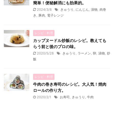
簡単！便秘解消にも効果的。
2024/3/8
きゅうり
,
にんじん
,
漬物
,
肉巻
き
,
豚肉
,
電子レンジ
レシピ・料理
カップヌードル炒飯のレシピ。教えても
らう前と後のプロの味。
2020/5/28
きゅうり
,
ラーメン
,
卵
,
漬物
,
炒
飯
レシピ・料理
牛肉の巻き寿司のレシピ。大人気！焼肉
ロールの作り方。
2020/2/1
お寿司
,
きゅうり
,
牛肉