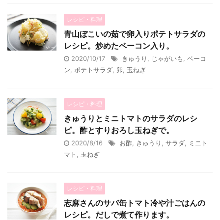
レシピ・料理
青山ぼこいの茹で卵入りポテトサラダの
レシピ。炒めたベーコン入り。
2020/10/17
きゅうり
,
じゃがいも
,
ベーコ
ン
,
ポテトサラダ
,
卵
,
玉ねぎ
レシピ・料理
きゅうりとミニトマトのサラダのレシ
ピ。酢とすりおろし玉ねぎで。
2020/8/16
お酢
,
きゅうり
,
サラダ
,
ミニト
マト
,
玉ねぎ
レシピ・料理
志麻さんのサバ缶トマト冷や汁ごはんの
レシピ。だしで煮て作ります。