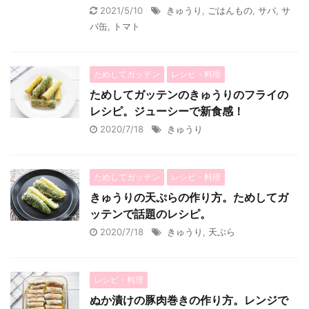
2021/5/10
きゅうり
,
ごはんもの
,
サバ
,
サ
バ缶
,
トマト
ためしてガッテン
レシピ・料理
ためしてガッテンのきゅうりのフライの
レシピ。ジューシーで新食感！
2020/7/18
きゅうり
ためしてガッテン
レシピ・料理
きゅうりの天ぷらの作り方。ためしてガ
ッテンで話題のレシピ。
2020/7/18
きゅうり
,
天ぷら
レシピ・料理
ぬか漬けの豚肉巻きの作り方。レンジで