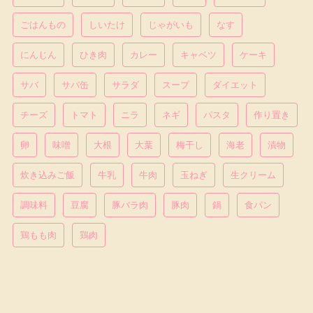
ごはんもの
しいたけ
じゃがいも
なす
にんじん
ひき肉
カレー
キャベツ
ケーキ
サバ
サバ缶
サラダ
スープ
ダイエット
チーズ
トマト
ニラ
ネギ
パスタ
作り置き
卵
味噌
大根
大葉
梅干し
海老
漬物
炊き込みご飯
牛乳
牛肉
玉ねぎ
生クリーム
調味料
豆腐
豚バラ肉
豚肉
鍋
食パン
鶏もも肉
鶏肉