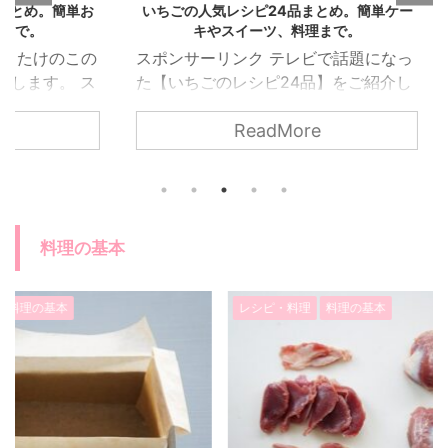
。簡単お
いちごの人気レシピ24品まとめ。簡単ケー
メロン
キやスイーツ、料理まで。
のこの
スポンサーリンク テレビで話題になっ
スポン
。 ス
た【いちごのレシピ24品】をご紹介し
メロ
かずか
ます。 簡単にできるケーキからスイー
ロン
ReadMore
る料理
ツ、調味料まで人気の料理をまとめま
をご紹
した。
した。 いちごが美味しい季節に是非作
も多
で話題
ってみてくださいね。
とても
ます
フル
ったも
イント
料理の基本
すすめ
てご
いね。
レシピ・料理
料理の基本
レシピ