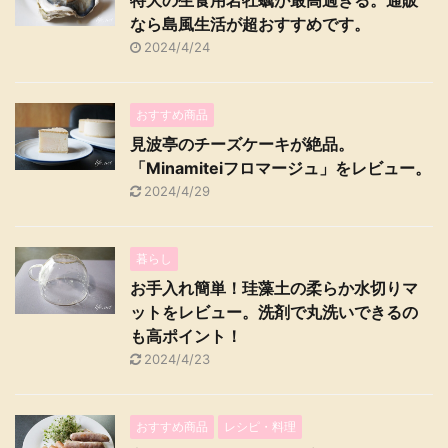
特大の生食用岩牡蠣が最高過ぎる。通販
なら島風生活が超おすすめです。
2024/4/24
おすすめ商品
見波亭のチーズケーキが絶品。
「Minamiteiフロマージュ」をレビュー。
2024/4/29
暮らし
お手入れ簡単！珪藻土の柔らか水切りマ
ットをレビュー。洗剤で丸洗いできるの
も高ポイント！
2024/4/23
おすすめ商品
レシピ・料理