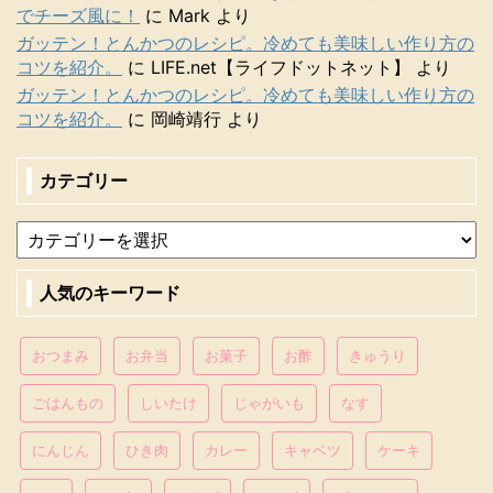
でチーズ風に！
に
Mark
より
ガッテン！とんかつのレシピ。冷めても美味しい作り方の
コツを紹介。
に
LIFE.net【ライフドットネット】
より
ガッテン！とんかつのレシピ。冷めても美味しい作り方の
コツを紹介。
に
岡崎靖行
より
カテゴリー
人気のキーワード
おつまみ
お弁当
お菓子
お酢
きゅうり
ごはんもの
しいたけ
じゃがいも
なす
にんじん
ひき肉
カレー
キャベツ
ケーキ