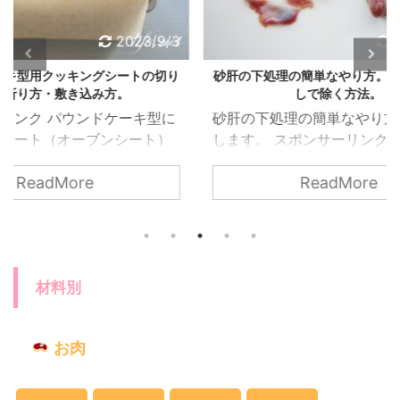
23/9/3
2023/4/18
トの切り
砂肝の下処理の簡単なやり方。銀皮を包丁な
いちご
しで除く方法。
キ型に
砂肝の下処理の簡単なやり方をご紹介
スポン
ート）
します。 スポンサーリンク 砂肝には銀
く仕
、敷き
皮（ぎんぴ）と呼ばれる、取り除くと
ます。
ReadMore
した。
食べやすくなる白い部分があります。
り、
すすめ
銀皮は包丁なしでも竹串があれば手で
をつけ
く際や
むくことができるので、やり方を画像
て洗
ます。
付きでまとめました。 またどこまでむ
ます
くといいのか、仕上がりの差など2通り
材料別
ご紹介していますので参考になれば幸
いです。
お肉