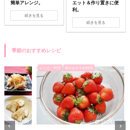
簡単アレンジ。
エット＆作り置きに便
利。
続きを見る
続きを見る
季節のおすすめレシピ
レシピ・料理
春のおすすめ料理
レシピ
4/4/30
2024/3/7