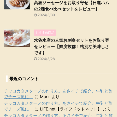
高級ソーセージをお取り寄せ【日進ハム
の2種食べ比べセットをレビュー】
2024/3/30
おすすめ商品
水谷水産の人気お刺身セットをお取り寄
せレビュー【鮮度抜群！格別な美味しさ
です】
2024/3/28
最近のコメント
チッコカタメターノの作り方。あさイチで紹介、牛乳と酢
でチーズ風に！
に
Mark
より
チッコカタメターノの作り方。あさイチで紹介、牛乳と酢
でチーズ風に！
に
LIFE.net【ライフドットネット】
より
チッコカタメターノの作り方。あさイチで紹介、牛乳と酢