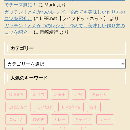
でチーズ風に！
に
Mark
より
ガッテン！とんかつのレシピ。冷めても美味しい作り方の
コツを紹介。
に
LIFE.net【ライフドットネット】
より
ガッテン！とんかつのレシピ。冷めても美味しい作り方の
コツを紹介。
に
岡崎靖行
より
カテゴリー
人気のキーワード
おつまみ
お弁当
お菓子
お酢
きゅうり
ごはんもの
しいたけ
じゃがいも
なす
にんじん
ひき肉
カレー
キャベツ
ケーキ