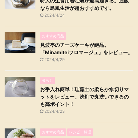
特大の生食用岩牡蠣が最高過ぎる。通販
なら島風生活が超おすすめです。
2024/4/24
おすすめ商品
見波亭のチーズケーキが絶品。
「Minamiteiフロマージュ」をレビュー。
2024/4/29
暮らし
お手入れ簡単！珪藻土の柔らか水切りマ
ットをレビュー。洗剤で丸洗いできるの
も高ポイント！
2024/4/23
おすすめ商品
レシピ・料理