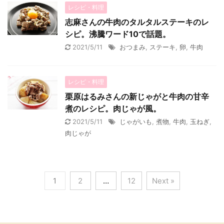
レシピ・料理
志麻さんの牛肉のタルタルステーキのレ
シピ。沸騰ワード10で話題。
2021/5/11
おつまみ
,
ステーキ
,
卵
,
牛肉
レシピ・料理
栗原はるみさんの新じゃがと牛肉の甘辛
煮のレシピ。肉じゃが風。
2021/5/11
じゃがいも
,
煮物
,
牛肉
,
玉ねぎ
,
肉じゃが
1
2
…
12
Next »