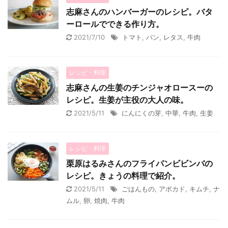
志麻さんのハンバーガーのレシピ。バタ
ーロールでできる作り方。
2021/7/10
トマト
,
パン
,
レタス
,
牛肉
レシピ・料理
志麻さんの生姜のチンジャオロースーの
レシピ。生姜が主役の大人の味。
2021/5/11
にんにくの芽
,
中華
,
牛肉
,
生姜
レシピ・料理
栗原はるみさんのフライパンビビンバの
レシピ。きょうの料理で紹介。
2021/5/11
ごはんもの
,
アボカド
,
キムチ
,
ナ
ムル
,
卵
,
焼肉
,
牛肉