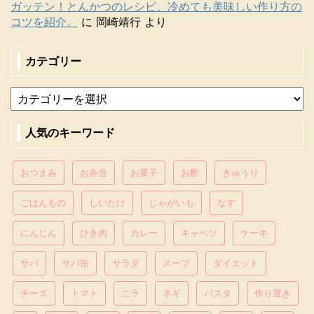
ガッテン！とんかつのレシピ。冷めても美味しい作り方の
コツを紹介。
に
岡崎靖行
より
カテゴリー
人気のキーワード
おつまみ
お弁当
お菓子
お酢
きゅうり
ごはんもの
しいたけ
じゃがいも
なす
にんじん
ひき肉
カレー
キャベツ
ケーキ
サバ
サバ缶
サラダ
スープ
ダイエット
チーズ
トマト
ニラ
ネギ
パスタ
作り置き