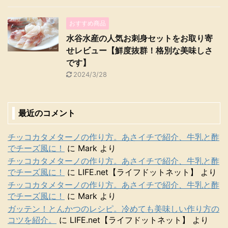
おすすめ商品
水谷水産の人気お刺身セットをお取り寄
せレビュー【鮮度抜群！格別な美味しさ
です】
2024/3/28
最近のコメント
チッコカタメターノの作り方。あさイチで紹介、牛乳と酢
でチーズ風に！
に
Mark
より
チッコカタメターノの作り方。あさイチで紹介、牛乳と酢
でチーズ風に！
に
LIFE.net【ライフドットネット】
より
チッコカタメターノの作り方。あさイチで紹介、牛乳と酢
でチーズ風に！
に
Mark
より
ガッテン！とんかつのレシピ。冷めても美味しい作り方の
コツを紹介。
に
LIFE.net【ライフドットネット】
より