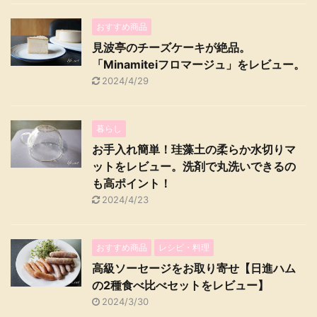
おすすめ商品
見波亭のチーズケーキが絶品。
「Minamiteiフロマージュ」をレビュー。
2024/4/29
暮らし
お手入れ簡単！珪藻土の柔らか水切りマ
ットをレビュー。洗剤で丸洗いできるの
も高ポイント！
2024/4/23
おすすめ商品
レシピ・料理
高級ソーセージをお取り寄せ【日進ハム
の2種食べ比べセットをレビュー】
2024/3/30