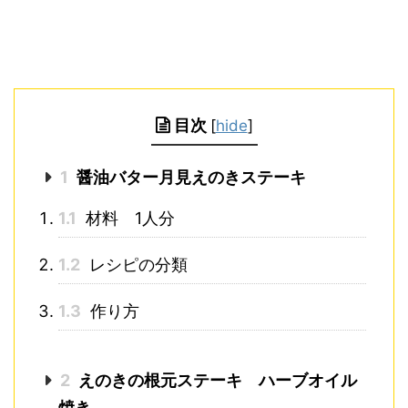
目次
[
hide
]
1
醤油バター月見えのきステーキ
1.1
材料 1人分
1.2
レシピの分類
1.3
作り方
2
えのきの根元ステーキ ハーブオイル
焼き