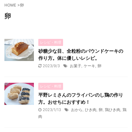
HOME
>
卵
卵
レシピ・料理
砂糖少な目、全粒粉のパウンドケーキの
作り方。体に優しいレシピ。
2023/9/3
お菓子
,
ケーキ
,
卵
レシピ・料理
平野レミさんのフライパンのし鶏の作り
方。おせちにおすすめ！
2023/1/13
おから
,
ひき肉
,
卵
,
鶏ひき肉
,
鶏
肉