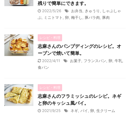
残りで簡単にできます。
2022/5/26
お弁当
,
きゅうり
,
しゃぶしゃ
ぶ
,
ミニトマト
,
卵
,
梅干し
,
豚バラ肉
,
豚肉
レシピ・料理
志麻さんのパンプディングのレシピ。オ
ーブンで焼いて簡単。
2022/4/11
お菓子
,
フランスパン
,
卵
,
牛乳
,
食パン
レシピ・料理
志麻さんのフラミッシュのレシピ。ネギ
と卵のキッシュ風パイ。
2021/9/25
ネギ
,
パイ
,
卵
,
生クリーム