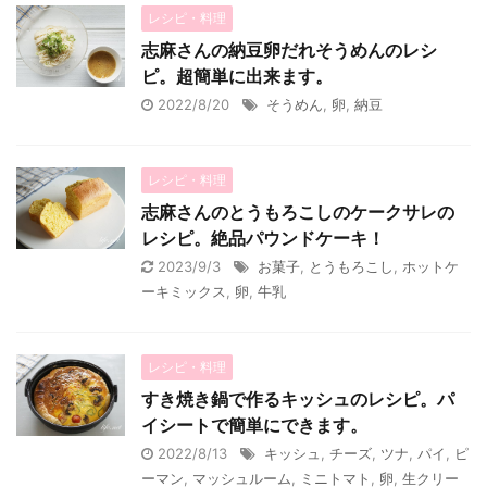
レシピ・料理
志麻さんの納豆卵だれそうめんのレシ
ピ。超簡単に出来ます。
2022/8/20
そうめん
,
卵
,
納豆
レシピ・料理
志麻さんのとうもろこしのケークサレの
レシピ。絶品パウンドケーキ！
2023/9/3
お菓子
,
とうもろこし
,
ホットケ
ーキミックス
,
卵
,
牛乳
レシピ・料理
すき焼き鍋で作るキッシュのレシピ。パ
イシートで簡単にできます。
2022/8/13
キッシュ
,
チーズ
,
ツナ
,
パイ
,
ピ
ーマン
,
マッシュルーム
,
ミニトマト
,
卵
,
生クリー