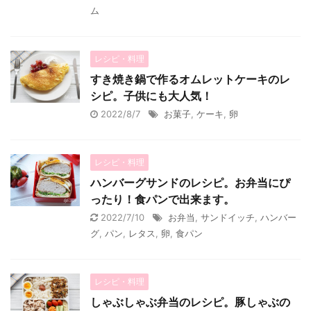
ム
レシピ・料理
すき焼き鍋で作るオムレットケーキのレ
シピ。子供にも大人気！
2022/8/7
お菓子
,
ケーキ
,
卵
レシピ・料理
ハンバーグサンドのレシピ。お弁当にぴ
ったり！食パンで出来ます。
2022/7/10
お弁当
,
サンドイッチ
,
ハンバー
グ
,
パン
,
レタス
,
卵
,
食パン
レシピ・料理
しゃぶしゃぶ弁当のレシピ。豚しゃぶの