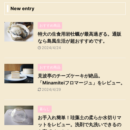
New entry
おすすめ商品
特大の生食用岩牡蠣が最高過ぎる。通販
なら島風生活が超おすすめです。
2024/4/24
おすすめ商品
見波亭のチーズケーキが絶品。
「Minamiteiフロマージュ」をレビュー。
2024/4/29
暮らし
お手入れ簡単！珪藻土の柔らか水切りマ
ットをレビュー。洗剤で丸洗いできるの