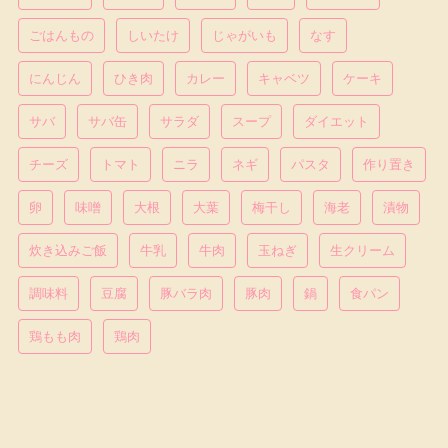
ごはんもの
しいたけ
じゃがいも
なす
にんじん
ひき肉
カレー
キャベツ
ケーキ
サバ
サバ缶
サラダ
スープ
ダイエット
チーズ
トマト
ニラ
ネギ
パスタ
作り置き
卵
味噌
大根
大葉
梅干し
海老
漬物
炊き込みご飯
牛乳
牛肉
玉ねぎ
生クリーム
調味料
豆腐
豚バラ肉
豚肉
鍋
食パン
鶏もも肉
鶏肉