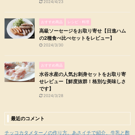
2024/4/23
おすすめ商品
レシピ・料理
高級ソーセージをお取り寄せ【日進ハム
の2種食べ比べセットをレビュー】
2024/3/30
おすすめ商品
水谷水産の人気お刺身セットをお取り寄
せレビュー【鮮度抜群！格別な美味しさ
です】
2024/3/28
最近のコメント
チッコカタメターノの作り方。あさイチで紹介、牛乳と酢