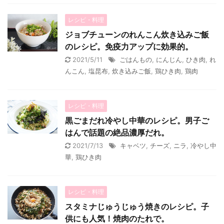
レシピ・料理
ジョブチューンのれんこん炊き込みご飯
のレシピ。免疫力アップに効果的。
2021/5/11
ごはんもの
,
にんじん
,
ひき肉
,
れ
んこん
,
塩昆布
,
炊き込みご飯
,
鶏ひき肉
,
鶏肉
レシピ・料理
黒ごまだれ冷やし中華のレシピ。男子ご
はんで話題の絶品濃厚だれ。
2021/7/13
キャベツ
,
チーズ
,
ニラ
,
冷やし中
華
,
鶏ひき肉
レシピ・料理
スタミナじゅうじゅう焼きのレシピ。子
供にも人気！焼肉のたれで。