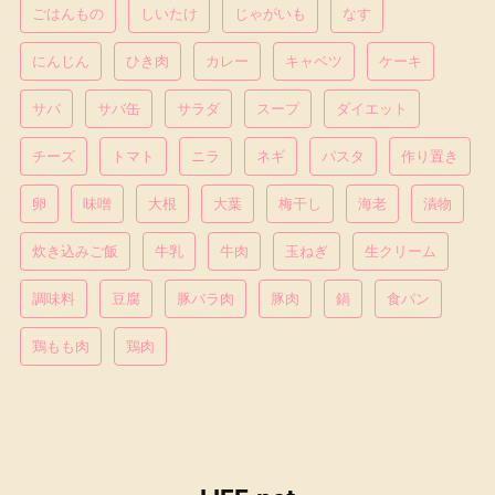
ごはんもの
しいたけ
じゃがいも
なす
にんじん
ひき肉
カレー
キャベツ
ケーキ
サバ
サバ缶
サラダ
スープ
ダイエット
チーズ
トマト
ニラ
ネギ
パスタ
作り置き
卵
味噌
大根
大葉
梅干し
海老
漬物
炊き込みご飯
牛乳
牛肉
玉ねぎ
生クリーム
調味料
豆腐
豚バラ肉
豚肉
鍋
食パン
鶏もも肉
鶏肉