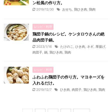
ン松風の作り方。
2019/12/30
おせち
,
鶏ひき肉
,
鶏肉
レシピ・料理
鶏団子鍋のレシピ。ケンタロウさんの絶
品肉団子鍋。
2023/1/16
たけのこ
,
ひき肉
,
ネギ
,
厚揚げ
,
肉団子
,
鍋
,
鶏ひき肉
,
鶏肉
レシピ・料理
ふわふわ鶏団子の作り方。マヨネーズを
入れるだけ。
2019/12/7
ひき肉
,
肉団子
,
鶏ひき肉
,
鶏肉