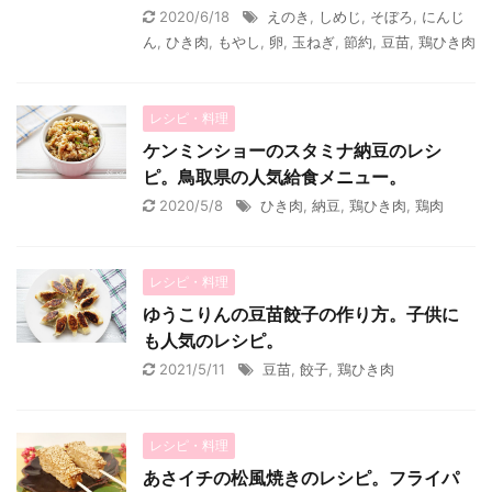
2020/6/18
えのき
,
しめじ
,
そぼろ
,
にんじ
ん
,
ひき肉
,
もやし
,
卵
,
玉ねぎ
,
節約
,
豆苗
,
鶏ひき肉
レシピ・料理
ケンミンショーのスタミナ納豆のレシ
ピ。鳥取県の人気給食メニュー。
2020/5/8
ひき肉
,
納豆
,
鶏ひき肉
,
鶏肉
レシピ・料理
ゆうこりんの豆苗餃子の作り方。子供に
も人気のレシピ。
2021/5/11
豆苗
,
餃子
,
鶏ひき肉
レシピ・料理
あさイチの松風焼きのレシピ。フライパ