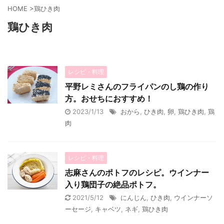
HOME
>
鶏ひき肉
鶏ひき肉
レシピ・料理
平野レミさんのフライパンのし鶏の作り
方。おせちにおすすめ！
2023/1/13
おから
,
ひき肉
,
卵
,
鶏ひき肉
,
鶏
肉
レシピ・料理
志麻さんのポトフのレシピ。ウインナー
入り鶏団子の絶品ポトフ。
2021/5/12
にんじん
,
ひき肉
,
ウインナーソ
ーセージ
,
キャベツ
,
ネギ
,
鶏ひき肉