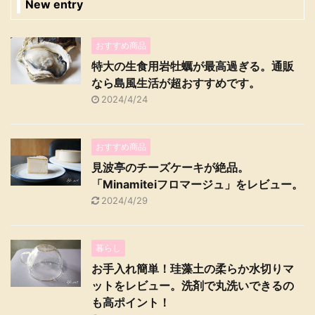
New entry
おすすめ商品
特大の生食用岩牡蠣が最高過ぎる。通販
なら島風生活が超おすすめです。
2024/4/24
おすすめ商品
見波亭のチーズケーキが絶品。
「Minamiteiフロマージュ」をレビュー。
2024/4/29
暮らし
お手入れ簡単！珪藻土の柔らか水切りマ
ットをレビュー。洗剤で丸洗いできるの
も高ポイント！