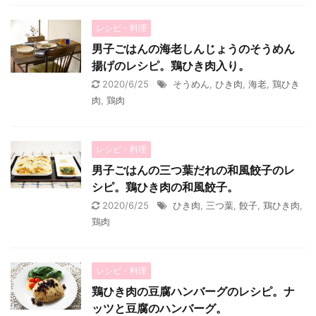
レシピ・料理
男子ごはんの海老しんじょうのそうめん
揚げのレシピ。鶏ひき肉入り。
2020/6/25
そうめん
,
ひき肉
,
海老
,
鶏ひき
肉
,
鶏肉
レシピ・料理
男子ごはんの三つ葉だれの和風餃子のレ
シピ。鶏ひき肉の和風餃子。
2020/6/25
ひき肉
,
三つ葉
,
餃子
,
鶏ひき肉
,
鶏肉
レシピ・料理
鶏ひき肉の豆腐ハンバーグのレシピ。ナ
ッツと豆腐のハンバーグ。