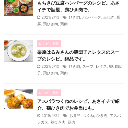
もちきび豆腐ハンバーグのレシピ。あさ
イチで話題、鶏ひき肉で。
2021/2/13
ひき肉
,
ハンバーグ
,
玉ねぎ
,
豆
腐
,
鶏ひき肉
,
鶏肉
レシピ・料理
栗原はるみさんの鶏団子とレタスのスー
プのレシピ。絶品です。
2021/5/10
ひき肉
,
スープ
,
レタス
,
卵
,
肉団
子
,
鶏ひき肉
,
鶏肉
レシピ・料理
アスパラつくねのレシピ。あさイチで紹
介、鶏ひき肉でお弁当にも。
2019/4/22
お弁当
,
つくね
,
ひき肉
,
アスパ
ラガス
,
鶏ひき肉
,
鶏肉