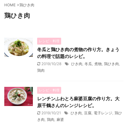
HOME
>
鶏ひき肉
鶏ひき肉
レシピ・料理
冬瓜と鶏ひき肉の煮物の作り方。きょう
の料理で話題のレシピ。
2019/10/28
ひき肉
,
冬瓜
,
煮物
,
鶏ひき肉
,
鶏肉
レシピ・料理
レンチンふわとろ麻婆豆腐の作り方。大
原千鶴さんのレンジレシピ。
2019/10/21
ひき肉
,
豆腐
,
電子レンジ
,
鶏ひ
き肉
,
鶏肉
,
麻婆