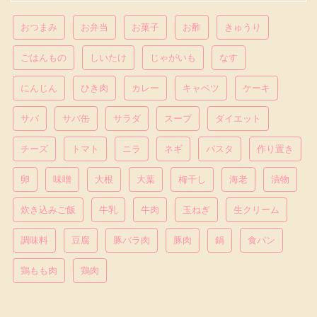
おつまみ
お弁当
お菓子
お酢
きゅうり
ごはんもの
しいたけ
じゃがいも
なす
にんじん
ひき肉
カレー
キャベツ
ケーキ
サバ
サバ缶
サラダ
スープ
ダイエット
チーズ
トマト
ニラ
ネギ
パスタ
作り置き
卵
味噌
大根
大葉
梅干し
海老
漬物
炊き込みご飯
牛乳
牛肉
玉ねぎ
生クリーム
調味料
豆腐
豚バラ肉
豚肉
鍋
食パン
鶏もも肉
鶏肉