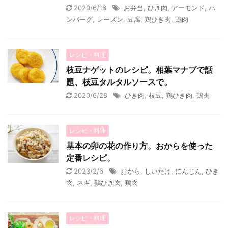
2020/6/16
お弁当
,
ひき肉
,
アーモンド
,
ハ
ンバーグ
,
レーズン
,
豆腐
,
鶏ひき肉
,
鶏肉
レシピ・料理
枝豆ナゲットのレシピ。相葉マナブで話
題、枝豆タルタルソースで。
2020/6/28
ひき肉
,
枝豆
,
鶏ひき肉
,
鶏肉
レシピ・料理
基本の卯の花の作り方。おからを使った
定番レシピ。
2023/2/6
おから
,
しいたけ
,
にんじん
,
ひき
肉
,
ネギ
,
鶏ひき肉
,
鶏肉
レシピ・料理