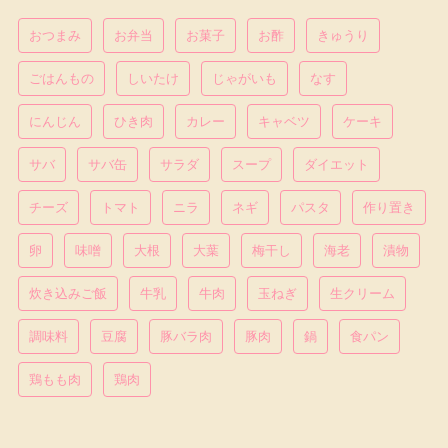
おつまみ
お弁当
お菓子
お酢
きゅうり
ごはんもの
しいたけ
じゃがいも
なす
にんじん
ひき肉
カレー
キャベツ
ケーキ
サバ
サバ缶
サラダ
スープ
ダイエット
チーズ
トマト
ニラ
ネギ
パスタ
作り置き
卵
味噌
大根
大葉
梅干し
海老
漬物
炊き込みご飯
牛乳
牛肉
玉ねぎ
生クリーム
調味料
豆腐
豚バラ肉
豚肉
鍋
食パン
鶏もも肉
鶏肉