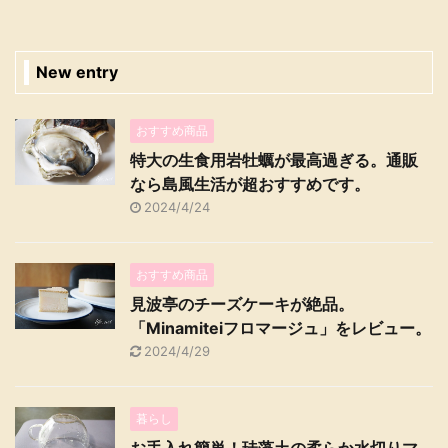
New entry
おすすめ商品
特大の生食用岩牡蠣が最高過ぎる。通販
なら島風生活が超おすすめです。
2024/4/24
おすすめ商品
見波亭のチーズケーキが絶品。
「Minamiteiフロマージュ」をレビュー。
2024/4/29
暮らし
お手入れ簡単！珪藻土の柔らか水切りマ