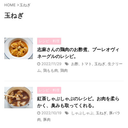
HOME
>
玉ねぎ
玉ねぎ
レシピ・料理
志麻さんの鶏肉のお酢煮、プーレオヴィ
ネーグルのレシピ。
2022/11/29
お酢
,
トマト
,
玉ねぎ
,
生クリー
ム
,
鶏もも肉
,
鶏肉
レシピ・料理
紅茶しゃぶしゃぶのレシピ。お肉を柔ら
かく、臭みも取ってくれる。
2022/10/19
しゃぶしゃぶ
,
玉ねぎ
,
豚バラ
肉
,
豚肉