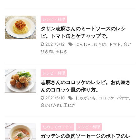
レシピ・料理
タサン志麻さんのミートソースのレシ
ピ。トマト缶とケチャップで。
2021/5/12
にんじん
,
ひき肉
,
トマト
,
合い
びき肉
,
玉ねぎ
レシピ・料理
志麻さんのコロッケのレシピ。お肉屋さ
んのコロッケ風の作り方。
2021/5/10
じゃがいも
,
コロッケ
,
バナナ
,
合いびき肉
,
玉ねぎ
ためしてガッテン
レシピ・料理
ガッテンの魚肉ソーセージのポトフのレ