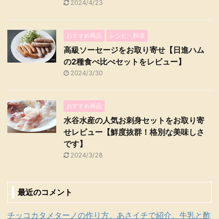
2024/4/23
おすすめ商品
レシピ・料理
高級ソーセージをお取り寄せ【日進ハム
の2種食べ比べセットをレビュー】
2024/3/30
おすすめ商品
水谷水産の人気お刺身セットをお取り寄
せレビュー【鮮度抜群！格別な美味しさ
です】
2024/3/28
最近のコメント
チッコカタメターノの作り方。あさイチで紹介、牛乳と酢