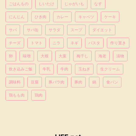
ごはんもの
しいたけ
じゃがいも
なす
にんじん
ひき肉
カレー
キャベツ
ケーキ
サバ
サバ缶
サラダ
スープ
ダイエット
チーズ
トマト
ニラ
ネギ
パスタ
作り置き
卵
味噌
大根
大葉
梅干し
海老
漬物
炊き込みご飯
牛乳
牛肉
玉ねぎ
生クリーム
調味料
豆腐
豚バラ肉
豚肉
鍋
食パン
鶏もも肉
鶏肉