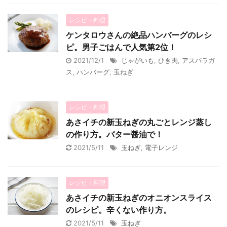
レシピ・料理
ケンタロウさんの絶品ハンバーグのレシ
ピ。男子ごはんで人気第2位！
2021/12/1
じゃがいも
,
ひき肉
,
アスパラガ
ス
,
ハンバーグ
,
玉ねぎ
レシピ・料理
あさイチの新玉ねぎの丸ごとレンジ蒸し
の作り方。バター醤油で！
2021/5/11
玉ねぎ
,
電子レンジ
レシピ・料理
あさイチの新玉ねぎのオニオンスライス
のレシピ。辛くない作り方。
2021/5/11
玉ねぎ