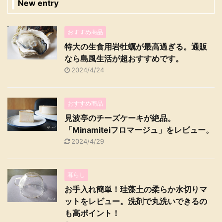
New entry
おすすめ商品
特大の生食用岩牡蠣が最高過ぎる。通販
なら島風生活が超おすすめです。
2024/4/24
おすすめ商品
見波亭のチーズケーキが絶品。
「Minamiteiフロマージュ」をレビュー。
2024/4/29
暮らし
お手入れ簡単！珪藻土の柔らか水切りマ
ットをレビュー。洗剤で丸洗いできるの
も高ポイント！