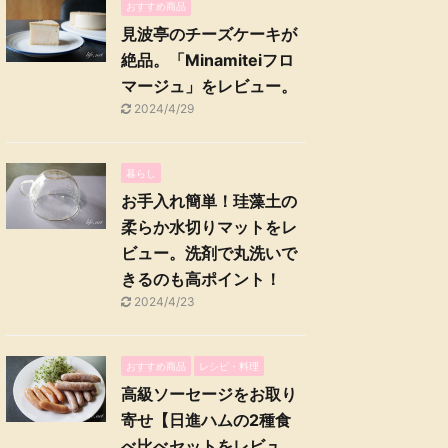
おすすめ商品
見波亭のチーズケーキが
絶品。「Minamiteiフロ
マージュ」をレビュー。
2024/4/29
暮らし
お手入れ簡単！珪藻土の
柔らか水切りマットをレ
ビュー。洗剤で丸洗いで
きるのも高ポイント！
2024/4/23
おすすめ商品
レシピ・料理
高級ソーセージをお取り
寄せ【日進ハムの2種食
べ比べセットをレビュ