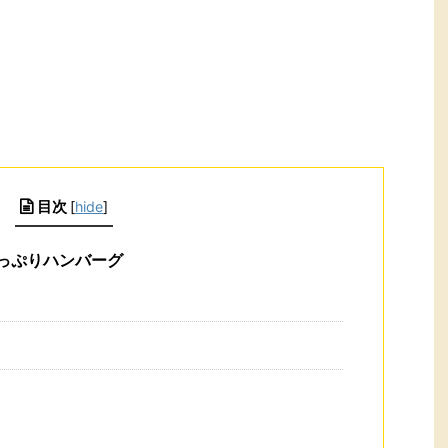
目次
[
hide
]
っぷりハンバーグ