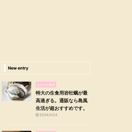
New entry
おすすめ商品
特大の生食用岩牡蠣が最
高過ぎる。通販なら島風
生活が超おすすめです。
2024/4/24