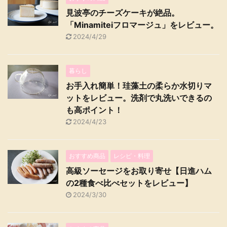
見波亭のチーズケーキが絶品。
「Minamiteiフロマージュ」をレビュー。
2024/4/29
暮らし
お手入れ簡単！珪藻土の柔らか水切りマ
ットをレビュー。洗剤で丸洗いできるの
も高ポイント！
2024/4/23
おすすめ商品
レシピ・料理
高級ソーセージをお取り寄せ【日進ハム
の2種食べ比べセットをレビュー】
2024/3/30