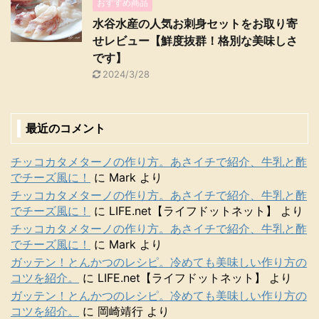
おすすめ商品
水谷水産の人気お刺身セットをお取り寄
せレビュー【鮮度抜群！格別な美味しさ
です】
2024/3/28
最近のコメント
チッコカタメターノの作り方。あさイチで紹介、牛乳と酢
でチーズ風に！
に
Mark
より
チッコカタメターノの作り方。あさイチで紹介、牛乳と酢
でチーズ風に！
に
LIFE.net【ライフドットネット】
より
チッコカタメターノの作り方。あさイチで紹介、牛乳と酢
でチーズ風に！
に
Mark
より
ガッテン！とんかつのレシピ。冷めても美味しい作り方の
コツを紹介。
に
LIFE.net【ライフドットネット】
より
ガッテン！とんかつのレシピ。冷めても美味しい作り方の
コツを紹介。
に
岡崎靖行
より