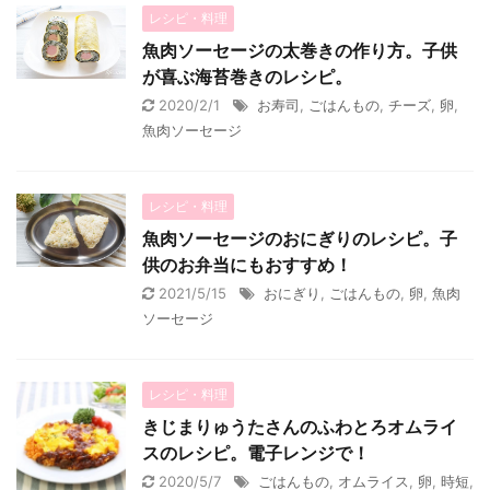
レシピ・料理
魚肉ソーセージの太巻きの作り方。子供
が喜ぶ海苔巻きのレシピ。
2020/2/1
お寿司
,
ごはんもの
,
チーズ
,
卵
,
魚肉ソーセージ
レシピ・料理
魚肉ソーセージのおにぎりのレシピ。子
供のお弁当にもおすすめ！
2021/5/15
おにぎり
,
ごはんもの
,
卵
,
魚肉
ソーセージ
レシピ・料理
きじまりゅうたさんのふわとろオムライ
スのレシピ。電子レンジで！
2020/5/7
ごはんもの
,
オムライス
,
卵
,
時短
,