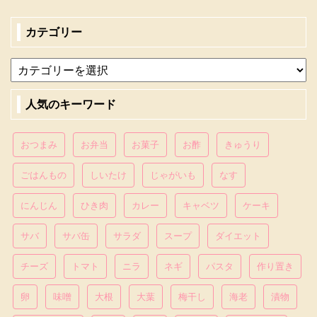
カテゴリー
人気のキーワード
おつまみ
お弁当
お菓子
お酢
きゅうり
ごはんもの
しいたけ
じゃがいも
なす
にんじん
ひき肉
カレー
キャベツ
ケーキ
サバ
サバ缶
サラダ
スープ
ダイエット
チーズ
トマト
ニラ
ネギ
パスタ
作り置き
卵
味噌
大根
大葉
梅干し
海老
漬物