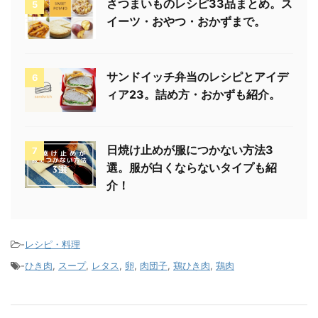
さつまいものレシピ33品まとめ。ス
5
イーツ・おやつ・おかずまで。
サンドイッチ弁当のレシピとアイデ
6
ィア23。詰め方・おかずも紹介。
日焼け止めが服につかない方法3
7
選。服が白くならないタイプも紹
介！
-
レシピ・料理
-
ひき肉
,
スープ
,
レタス
,
卵
,
肉団子
,
鶏ひき肉
,
鶏肉