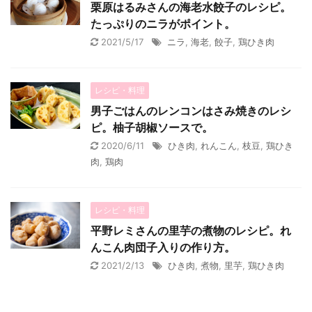
栗原はるみさんの海老水餃子のレシピ。
たっぷりのニラがポイント。
2021/5/17
ニラ
,
海老
,
餃子
,
鶏ひき肉
レシピ・料理
男子ごはんのレンコンはさみ焼きのレシ
ピ。柚子胡椒ソースで。
2020/6/11
ひき肉
,
れんこん
,
枝豆
,
鶏ひき
肉
,
鶏肉
レシピ・料理
平野レミさんの里芋の煮物のレシピ。れ
んこん肉団子入りの作り方。
2021/2/13
ひき肉
,
煮物
,
里芋
,
鶏ひき肉