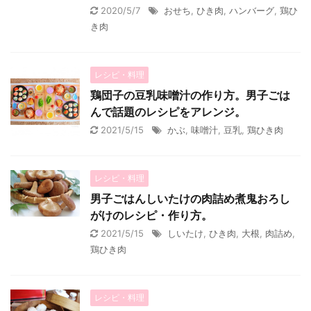
2020/5/7
おせち
,
ひき肉
,
ハンバーグ
,
鶏ひ
き肉
レシピ・料理
鶏団子の豆乳味噌汁の作り方。男子ごは
んで話題のレシピをアレンジ。
2021/5/15
かぶ
,
味噌汁
,
豆乳
,
鶏ひき肉
レシピ・料理
男子ごはんしいたけの肉詰め煮鬼おろし
がけのレシピ・作り方。
2021/5/15
しいたけ
,
ひき肉
,
大根
,
肉詰め
,
鶏ひき肉
レシピ・料理