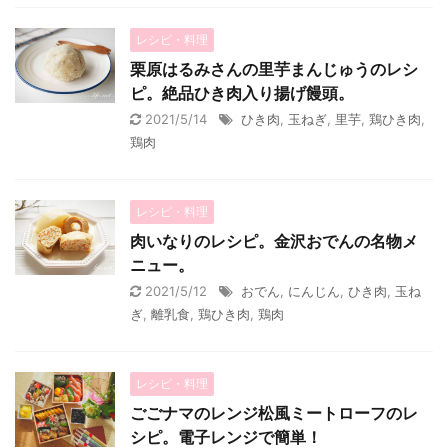
レシピ・料理
栗原はるみさんの里芋まんじゅうのレシ
ピ。絶品ひき肉入り揚げ饅頭。
2021/5/14
ひき肉
,
玉ねぎ
,
里芋
,
鶏ひき肉
,
鶏肉
レシピ・料理
肉いなりのレシピ。金沢おでんの名物メ
ニュー。
2021/5/12
おでん
,
にんじん
,
ひき肉
,
玉ね
ぎ
,
離乳食
,
鶏ひき肉
,
鶏肉
レシピ・料理
ごごナマのレンジ松風ミートローフのレ
シピ。電子レンジで簡単！