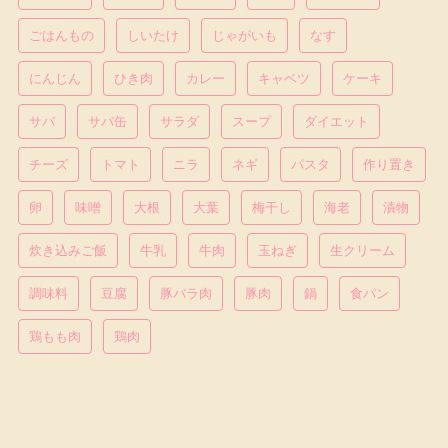
ごはんもの
しいたけ
じゃがいも
なす
にんじん
ひき肉
カレー
キャベツ
ケーキ
サバ
サバ缶
サラダ
スープ
ダイエット
チーズ
トマト
ニラ
ネギ
パスタ
作り置き
卵
味噌
大根
大葉
梅干し
海老
漬物
炊き込みご飯
牛乳
牛肉
玉ねぎ
生クリーム
調味料
豆腐
豚バラ肉
豚肉
鍋
食パン
鶏もも肉
鶏肉