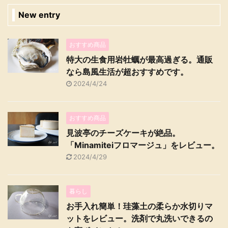
New entry
おすすめ商品
特大の生食用岩牡蠣が最高過ぎる。通販
なら島風生活が超おすすめです。
2024/4/24
おすすめ商品
見波亭のチーズケーキが絶品。
「Minamiteiフロマージュ」をレビュー。
2024/4/29
暮らし
お手入れ簡単！珪藻土の柔らか水切りマ
ットをレビュー。洗剤で丸洗いできるの