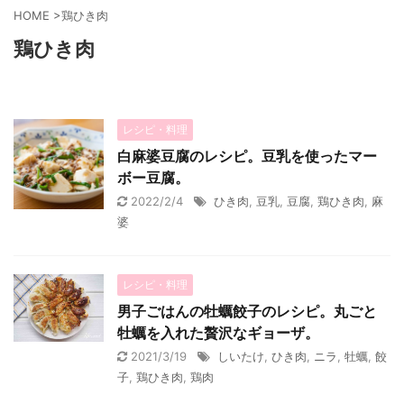
HOME
>
鶏ひき肉
鶏ひき肉
レシピ・料理
白麻婆豆腐のレシピ。豆乳を使ったマー
ボー豆腐。
2022/2/4
ひき肉
,
豆乳
,
豆腐
,
鶏ひき肉
,
麻
婆
レシピ・料理
男子ごはんの牡蠣餃子のレシピ。丸ごと
牡蠣を入れた贅沢なギョーザ。
2021/3/19
しいたけ
,
ひき肉
,
ニラ
,
牡蠣
,
餃
子
,
鶏ひき肉
,
鶏肉