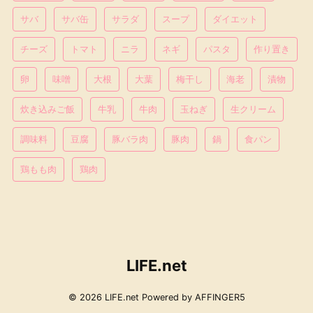
サバ
サバ缶
サラダ
スープ
ダイエット
チーズ
トマト
ニラ
ネギ
パスタ
作り置き
卵
味噌
大根
大葉
梅干し
海老
漬物
炊き込みご飯
牛乳
牛肉
玉ねぎ
生クリーム
調味料
豆腐
豚バラ肉
豚肉
鍋
食パン
鶏もも肉
鶏肉
LIFE.net
© 2026 LIFE.net Powered by
AFFINGER5