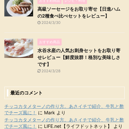
おすすめ商品
レシピ・料理
高級ソーセージをお取り寄せ【日進ハム
の2種食べ比べセットをレビュー】
2024/3/30
おすすめ商品
水谷水産の人気お刺身セットをお取り寄
せレビュー【鮮度抜群！格別な美味しさ
です】
2024/3/28
最近のコメント
チッコカタメターノの作り方。あさイチで紹介、牛乳と酢
でチーズ風に！
に
Mark
より
チッコカタメターノの作り方。あさイチで紹介、牛乳と酢
でチーズ風に！
に
LIFE.net【ライフドットネット】
より