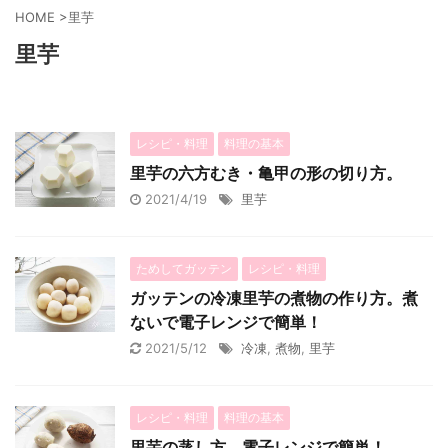
HOME
>
里芋
里芋
レシピ・料理
料理の基本
里芋の六方むき・亀甲の形の切り方。
2021/4/19
里芋
ためしてガッテン
レシピ・料理
ガッテンの冷凍里芋の煮物の作り方。煮
ないで電子レンジで簡単！
2021/5/12
冷凍
,
煮物
,
里芋
レシピ・料理
料理の基本
里芋の蒸し方。電子レンジで簡単！