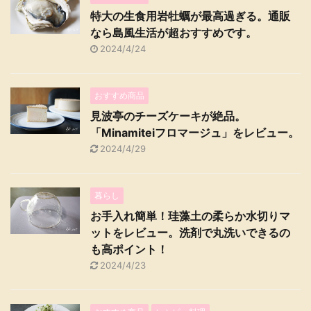
特大の生食用岩牡蠣が最高過ぎる。通販
なら島風生活が超おすすめです。
2024/4/24
おすすめ商品
見波亭のチーズケーキが絶品。
「Minamiteiフロマージュ」をレビュー。
2024/4/29
暮らし
お手入れ簡単！珪藻土の柔らか水切りマ
ットをレビュー。洗剤で丸洗いできるの
も高ポイント！
2024/4/23