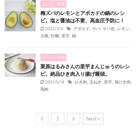
レシピ・料理
梅ズバのレモンとアボカドの鍋のレシ
ピ。塩と醤油は不要、高血圧予防に！
2022/2/4
アボカド
,
サバ
,
サバ缶
,
レモン
,
大根
,
牡蠣
,
里芋
,
鍋
レシピ・料理
栗原はるみさんの里芋まんじゅうのレシ
ピ。絶品ひき肉入り揚げ饅頭。
2021/5/14
ひき肉
,
玉ねぎ
,
里芋
,
鶏ひき肉
,
鶏肉
1
2
3
Next »