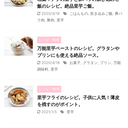
飯のレシピ。絶品里芋ご飯。
2020/4/18
ごはんもの
,
炊き込みご飯
,
豚バ
ラ肉
,
豚肉
,
里芋
レシピ・料理
万能里芋ペーストのレシピ。グラタンや
プリンにも使える絶品ソース。
2020/4/18
お菓子
,
グラタン
,
プリン
,
万能
調味料
,
里芋
レシピ・料理
里芋フライのレシピ。子供に人気！薄皮
を残すのがポイント。
2021/1/5
里芋