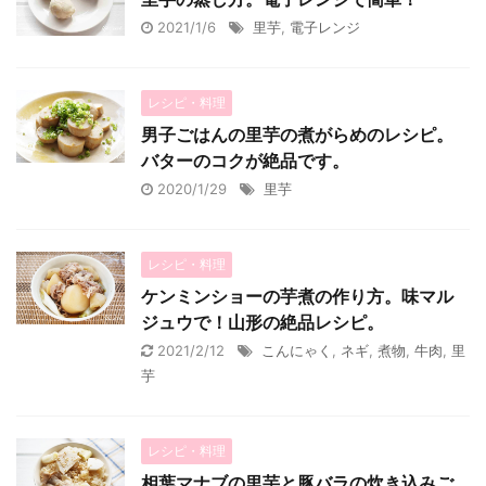
2021/1/6
里芋
,
電子レンジ
レシピ・料理
男子ごはんの里芋の煮がらめのレシピ。
バターのコクが絶品です。
2020/1/29
里芋
レシピ・料理
ケンミンショーの芋煮の作り方。味マル
ジュウで！山形の絶品レシピ。
2021/2/12
こんにゃく
,
ネギ
,
煮物
,
牛肉
,
里
芋
レシピ・料理
相葉マナブの里芋と豚バラの炊き込みご