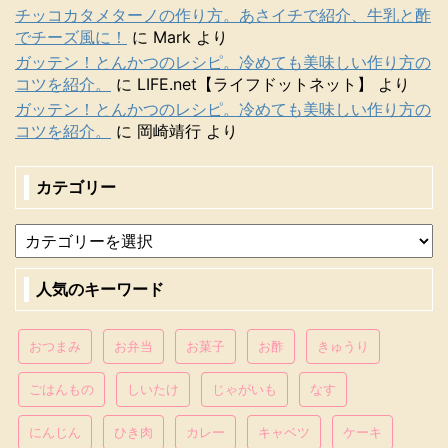
チッコカタメターノの作り方。あさイチで紹介、牛乳と酢
でチーズ風に！
に
Mark
より
ガッテン！とんかつのレシピ。冷めても美味しい作り方の
コツを紹介。
に
LIFE.net【ライフドットネット】
より
ガッテン！とんかつのレシピ。冷めても美味しい作り方の
コツを紹介。
に
岡崎靖行
より
カテゴリー
人気のキーワード
おつまみ
お弁当
お菓子
お酢
きゅうり
ごはんもの
しいたけ
じゃがいも
なす
にんじん
ひき肉
カレー
キャベツ
ケーキ