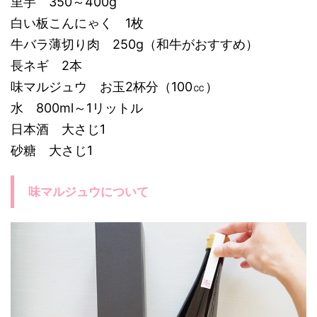
里芋 350～400g
白い板こんにゃく 1枚
牛バラ薄切り肉 250g（和牛がおすすめ）
長ネギ 2本
味マルジュウ お玉2杯分（100㏄）
水 800ml～1リットル
日本酒 大さじ1
砂糖 大さじ1
味マルジュウについて