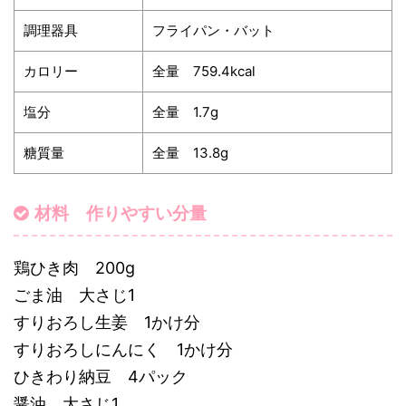
調理器具
フライパン・バット
カロリー
全量 759.4kcal
塩分
全量 1.7g
糖質量
全量 13.8g
材料 作りやすい分量
鶏ひき肉 200g
ごま油 大さじ1
すりおろし生姜 1かけ分
すりおろしにんにく 1かけ分
ひきわり納豆 4パック
醤油 大さじ1