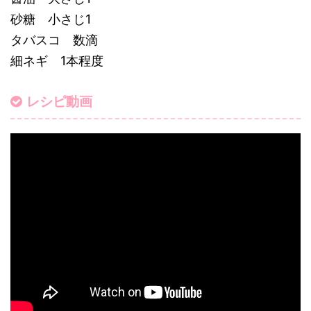
砂糖 小さじ1
タバスコ 数滴
細ネギ 1本程度
レシピ動画