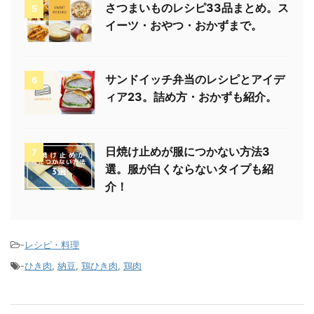
さつまいものレシピ33品まとめ。ス
5
イーツ・おやつ・おかずまで。
サンドイッチ弁当のレシピとアイデ
6
ィア23。詰め方・おかずも紹介。
日焼け止めが服につかない方法3
7
選。服が白くならないタイプも紹
介！
-
レシピ・料理
-
ひき肉
,
納豆
,
鶏ひき肉
,
鶏肉