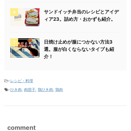
サンドイッチ弁当のレシピとアイデ
6
ィア23。詰め方・おかずも紹介。
日焼け止めが服につかない方法3
7
選。服が白くならないタイプも紹
介！
-
レシピ・料理
-
ひき肉
,
肉団子
,
鶏ひき肉
,
鶏肉
comment