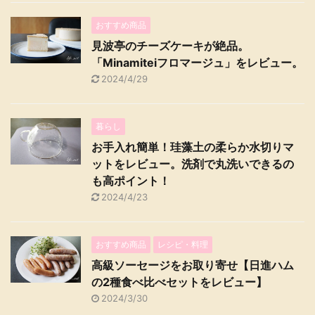
おすすめ商品
見波亭のチーズケーキが絶品。
「Minamiteiフロマージュ」をレビュー。
2024/4/29
暮らし
お手入れ簡単！珪藻土の柔らか水切りマ
ットをレビュー。洗剤で丸洗いできるの
も高ポイント！
2024/4/23
おすすめ商品
レシピ・料理
高級ソーセージをお取り寄せ【日進ハム
の2種食べ比べセットをレビュー】
2024/3/30