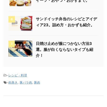
イーツ・おやつ・おかずまで。
サンドイッチ弁当のレシピとアイデ
6
ィア23。詰め方・おかずも紹介。
日焼け止めが服につかない方法3
7
選。服が白くならないタイプも紹
介！
-
レシピ・料理
-
肉巻き
,
豚バラ肉
,
豚肉