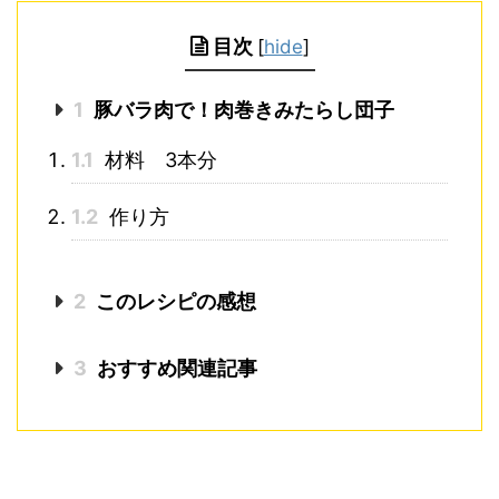
目次
[
hide
]
1
豚バラ肉で！肉巻きみたらし団子
1.1
材料 3本分
1.2
作り方
2
このレシピの感想
3
おすすめ関連記事