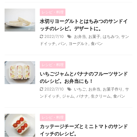
レシピ・料理
水切りヨーグルトとはちみつのサンドイ
ッチのレシピ。デザートに。
2022/7/10
お弁当
,
お菓子
,
はちみつ
,
サン
ドイッチ
,
パン
,
ヨーグルト
,
食パン
レシピ・料理
いちごジャムとバナナのフルーツサンド
のレシピ。お弁当にも！
2022/7/10
いちご
,
お弁当
,
お菓子作り
,
サ
ンドイッチ
,
ジャム
,
バナナ
,
生クリーム
,
食パン
レシピ・料理
カッテージチーズとミニトマトのサンド
イッチのレシピ。