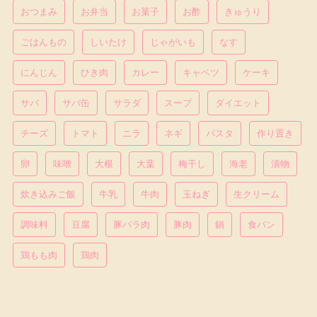
おつまみ
お弁当
お菓子
お酢
きゅうり
ごはんもの
しいたけ
じゃがいも
なす
にんじん
ひき肉
カレー
キャベツ
ケーキ
サバ
サバ缶
サラダ
スープ
ダイエット
チーズ
トマト
ニラ
ネギ
パスタ
作り置き
卵
味噌
大根
大葉
梅干し
海老
漬物
炊き込みご飯
牛乳
牛肉
玉ねぎ
生クリーム
調味料
豆腐
豚バラ肉
豚肉
鍋
食パン
鶏もも肉
鶏肉