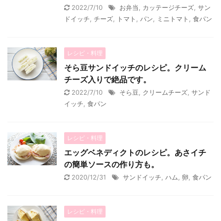
2022/7/10
お弁当
,
カッテージチーズ
,
サン
ドイッチ
,
チーズ
,
トマト
,
パン
,
ミニトマト
,
食パン
レシピ・料理
そら豆サンドイッチのレシピ。クリーム
チーズ入りで絶品です。
2022/7/10
そら豆
,
クリームチーズ
,
サンド
イッチ
,
食パン
レシピ・料理
エッグベネディクトのレシピ。あさイチ
の簡単ソースの作り方も。
2020/12/31
サンドイッチ
,
ハム
,
卵
,
食パン
レシピ・料理