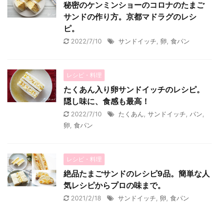
秘密のケンミンショーのコロナのたまご
サンドの作り方。京都マドラグのレシ
ピ。
2022/7/10
サンドイッチ
,
卵
,
食パン
レシピ・料理
たくあん入り卵サンドイッチのレシピ。
隠し味に、食感も最高！
2022/7/10
たくあん
,
サンドイッチ
,
パン
,
卵
,
食パン
レシピ・料理
絶品たまごサンドのレシピ9品。簡単な人
気レシピからプロの味まで。
2021/2/18
サンドイッチ
,
卵
,
食パン