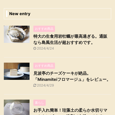
New entry
おすすめ商品
特大の生食用岩牡蠣が最高過ぎる。通販
なら島風生活が超おすすめです。
2024/4/24
おすすめ商品
見波亭のチーズケーキが絶品。
「Minamiteiフロマージュ」をレビュー。
2024/4/29
暮らし
お手入れ簡単！珪藻土の柔らか水切りマ