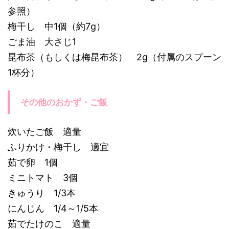
参照）
梅干し 中1個（約7g）
ごま油 大さじ1
昆布茶（もしくは梅昆布茶） 2g（付属のスプーン
1杯分）
その他のおかず・ご飯
炊いたご飯 適量
ふりかけ・梅干し 適宜
茹で卵 1個
ミニトマト 3個
きゅうり 1/3本
にんじん 1/4～1/5本
茹でたけのこ 適量