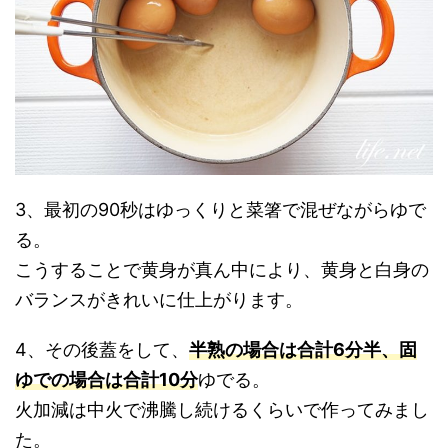
3、最初の90秒はゆっくりと菜箸で混ぜながらゆで
る。
こうすることで黄身が真ん中により、黄身と白身の
バランスがきれいに仕上がります。
4、その後蓋をして、
半熟の場合は合計6分半、固
ゆでの場合は合計10分
ゆでる。
火加減は中火で沸騰し続けるくらいで作ってみまし
た。