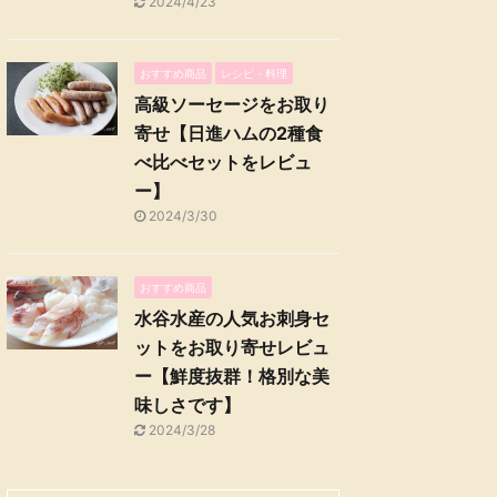
2024/4/23
おすすめ商品
レシピ・料理
高級ソーセージをお取り
寄せ【日進ハムの2種食
べ比べセットをレビュ
ー】
2024/3/30
おすすめ商品
水谷水産の人気お刺身セ
ットをお取り寄せレビュ
ー【鮮度抜群！格別な美
味しさです】
2024/3/28