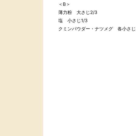
＜B＞
薄力粉 大さじ2/3
塩 小さじ1/3
クミンパウダー・ナツメグ 各小さじ1