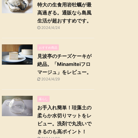
特大の生食用岩牡蠣が最
高過ぎる。通販なら島風
生活が超おすすめです。
2024/4/24
おすすめ商品
見波亭のチーズケーキが
絶品。「Minamiteiフロ
マージュ」をレビュー。
2024/4/29
暮らし
お手入れ簡単！珪藻土の
柔らか水切りマットをレ
ビュー。洗剤で丸洗いで
きるのも高ポイント！