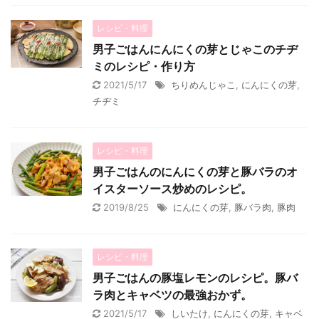
レシピ・料理
男子ごはんにんにくの芽とじゃこのチヂ
ミのレシピ・作り方
2021/5/17
ちりめんじゃこ
,
にんにくの芽
,
チヂミ
レシピ・料理
男子ごはんのにんにくの芽と豚バラのオ
イスターソース炒めのレシピ。
2019/8/25
にんにくの芽
,
豚バラ肉
,
豚肉
レシピ・料理
男子ごはんの豚塩レモンのレシピ。豚バ
ラ肉とキャベツの最強おかず。
2021/5/17
しいたけ
,
にんにくの芽
,
キャベ