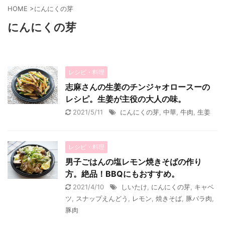
HOME
>
にんにくの芽
にんにくの芽
レシピ・料理
志麻さんの生姜のチンジャオロースーの
レシピ。生姜が主役の大人の味。
2021/5/11
にんにくの芽
,
中華
,
牛肉
,
生姜
レシピ・料理
男子ごはんの塩レモン焼きそばの作り
方。絶品！BBQにもおすすめ。
2021/4/10
しいたけ
,
にんにくの芽
,
キャベ
ツ
,
スナップえんどう
,
レモン
,
焼きそば
,
豚バラ肉
,
豚肉