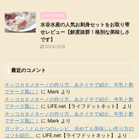
おすすめ商品
水谷水産の人気お刺身セットをお取り寄
せレビュー【鮮度抜群！格別な美味しさ
です】
2024/3/28
最近のコメント
チッコカタメターノの作り方。あさイチで紹介、牛乳と酢
でチーズ風に！
に
Mark
より
チッコカタメターノの作り方。あさイチで紹介、牛乳と酢
でチーズ風に！
に
LIFE.net【ライフドットネット】
より
チッコカタメターノの作り方。あさイチで紹介、牛乳と酢
でチーズ風に！
に
Mark
より
ガッテン！とんかつのレシピ。冷めても美味しい作り方の
コツを紹介。
に
LIFE.net【ライフドットネット】
より