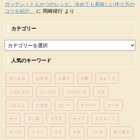
ガッテン！とんかつのレシピ。冷めても美味しい作り方の
コツを紹介。
に
岡崎靖行
より
カテゴリー
人気のキーワード
おつまみ
お弁当
お菓子
お酢
きゅうり
ごはんもの
しいたけ
じゃがいも
なす
にんじん
ひき肉
カレー
キャベツ
ケーキ
サバ
サバ缶
サラダ
スープ
ダイエット
チーズ
トマト
ニラ
ネギ
パスタ
作り置き