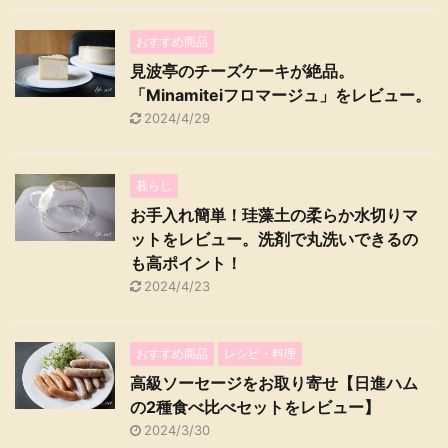
おすすめ商品
見波亭のチーズケーキが絶品。
「Minamiteiフロマージュ」をレビュー。
2024/4/29
暮らし
お手入れ簡単！珪藻土の柔らか水切りマ
ットをレビュー。洗剤で丸洗いできるの
も高ポイント！
2024/4/23
おすすめ商品
レシピ・料理
高級ソーセージをお取り寄せ【日進ハム
の2種食べ比べセットをレビュー】
2024/3/30