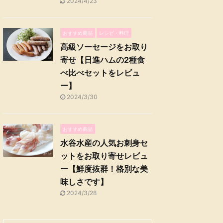
2024/4/23
おすすめ商品
レシピ・料理
高級ソーセージをお取り
寄せ【日進ハムの2種食
べ比べセットをレビュ
ー】
2024/3/30
おすすめ商品
水谷水産の人気お刺身セ
ットをお取り寄せレビュ
ー【鮮度抜群！格別な美
味しさです】
2024/3/28