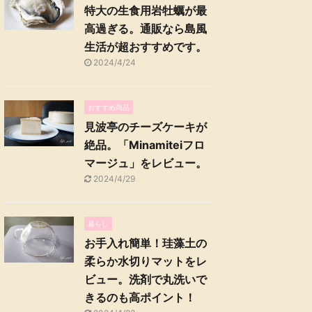
特大の生食用岩牡蠣が最
高過ぎる。通販なら島風
生活が超おすすめです。
2024/4/24
おすすめ商品
見波亭のチーズケーキが
絶品。「Minamiteiフロ
マージュ」をレビュー。
2024/4/29
暮らし
お手入れ簡単！珪藻土の
柔らか水切りマットをレ
ビュー。洗剤で丸洗いで
きるのも高ポイント！