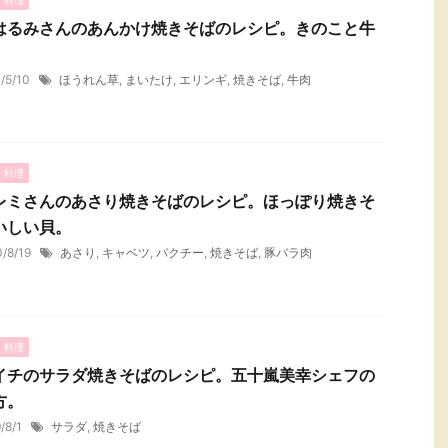
はるみさんのあんかけ焼きそばのレシピ。きのこと牛
。
1/5/10
ほうれん草
,
まいたけ
,
エリンギ
,
焼きそば
,
牛肉
・料理
レミさんのあさり焼きそばのレシピ。ほっぽり焼きそ
いしい貝。
0/8/19
あさり
,
キャベツ
,
パクチー
,
焼きそば
,
豚バラ肉
・料理
イチのサラダ焼きそばのレシピ。五十嵐美幸シェフの
方。
9/8/1
サラダ
,
焼きそば