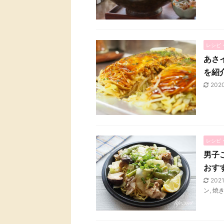
レシピ
あさ
を紹
202
レシピ
男子
おす
202
ン
,
焼