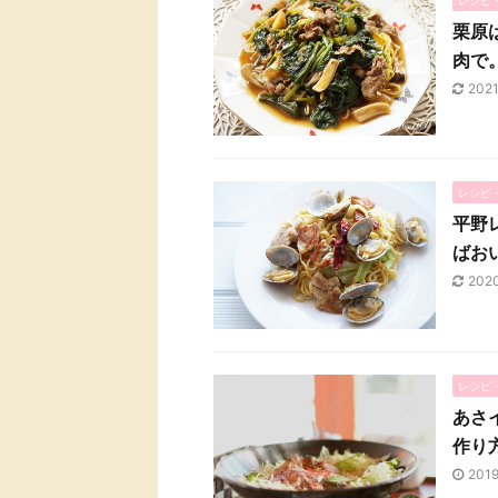
栗原
肉で
202
レシピ
平野
ばお
202
レシピ
あさ
作り
201