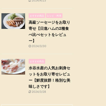
2024/4/23
おすすめ商品
レシピ・料理
高級ソーセージをお取り
寄せ【日進ハムの2種食
べ比べセットをレビュ
ー】
2024/3/30
おすすめ商品
水谷水産の人気お刺身セ
ットをお取り寄せレビュ
ー【鮮度抜群！格別な美
味しさです】
2024/3/28