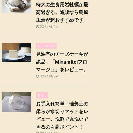
特大の生食用岩牡蠣が最
高過ぎる。通販なら島風
生活が超おすすめです。
2024/4/24
おすすめ商品
見波亭のチーズケーキが
絶品。「Minamiteiフロ
マージュ」をレビュー。
2024/4/29
暮らし
お手入れ簡単！珪藻土の
柔らか水切りマットをレ
ビュー。洗剤で丸洗いで
きるのも高ポイント！