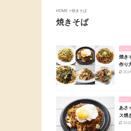
HOME
>
焼きそば
焼きそば
レシピ
焼き
作り
202
レシピ
あさ
ス焼
202