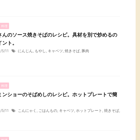
・料理
さんのソース焼きそばのレシピ。具材を別で炒めるの
イント。
1/5/11
にんじん
,
もやし
,
キャベツ
,
焼きそば
,
豚肉
・料理
ミンショーのそばめしのレシピ。ホットプレートで簡
1/5/11
こんにゃく
,
ごはんもの
,
キャベツ
,
ホットプレート
,
焼きそば
,
・料理