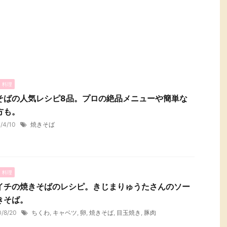
・料理
そばの人気レシピ8品。プロの絶品メニューや簡単な
方も。
1/4/10
焼きそば
・料理
イチの焼きそばのレシピ。きじまりゅうたさんのソー
きそば。
0/8/20
ちくわ
,
キャベツ
,
卵
,
焼きそば
,
目玉焼き
,
豚肉