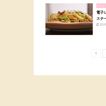
レシピ
電子
スチ
202
1