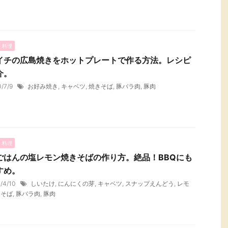
・料理
イチの広島焼きをホットプレートで作る方法。レシピ
介。
0/7/9
お好み焼き
,
キャベツ
,
焼きそば
,
豚バラ肉
,
豚肉
・料理
ごはんの塩レモン焼きそばの作り方。絶品！BBQにも
すめ。
1/4/10
しいたけ
,
にんにくの芽
,
キャベツ
,
スナップえんどう
,
レモ
きそば
,
豚バラ肉
,
豚肉