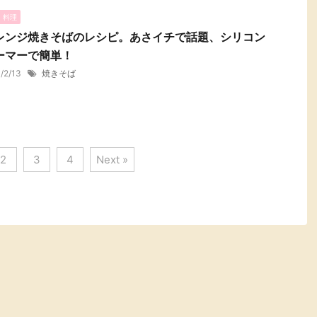
・料理
レンジ焼きそばのレシピ。あさイチで話題、シリコン
ーマーで簡単！
1/2/13
焼きそば
2
3
4
Next »