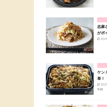
レシピ
志麻
がポ
202
レシピ
ケン
単！
202
牛肉
レシピ