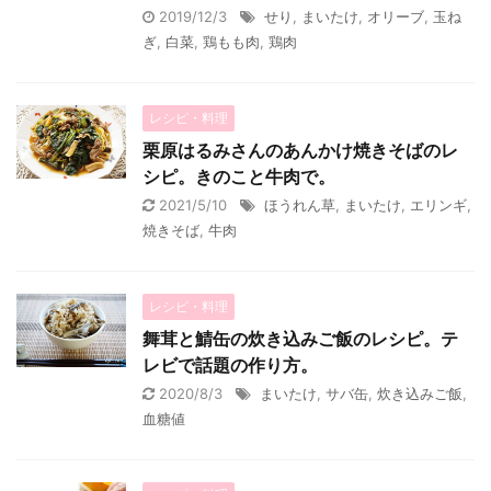
2019/12/3
せり
,
まいたけ
,
オリーブ
,
玉ね
ぎ
,
白菜
,
鶏もも肉
,
鶏肉
レシピ・料理
栗原はるみさんのあんかけ焼きそばのレ
シピ。きのこと牛肉で。
2021/5/10
ほうれん草
,
まいたけ
,
エリンギ
,
焼きそば
,
牛肉
レシピ・料理
舞茸と鯖缶の炊き込みご飯のレシピ。テ
レビで話題の作り方。
2020/8/3
まいたけ
,
サバ缶
,
炊き込みご飯
,
血糖値