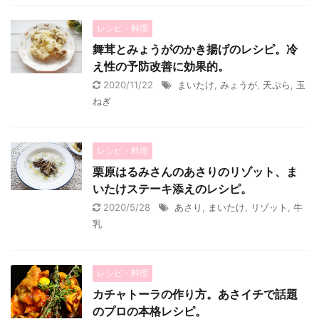
レシピ・料理
舞茸とみょうがのかき揚げのレシピ。冷
え性の予防改善に効果的。
2020/11/22
まいたけ
,
みょうが
,
天ぷら
,
玉
ねぎ
レシピ・料理
栗原はるみさんのあさりのリゾット、ま
いたけステーキ添えのレシピ。
2020/5/28
あさり
,
まいたけ
,
リゾット
,
牛
乳
レシピ・料理
カチャトーラの作り方。あさイチで話題
のプロの本格レシピ。