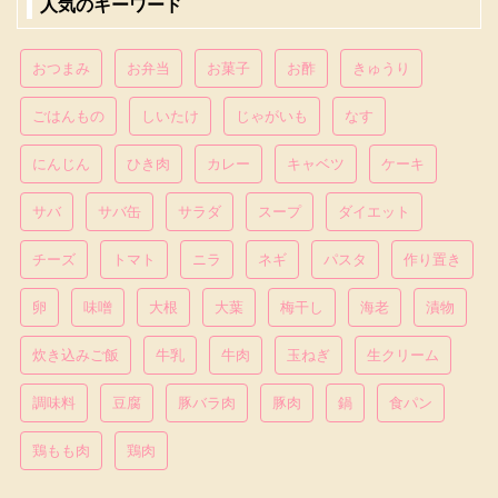
人気のキーワード
おつまみ
お弁当
お菓子
お酢
きゅうり
ごはんもの
しいたけ
じゃがいも
なす
にんじん
ひき肉
カレー
キャベツ
ケーキ
サバ
サバ缶
サラダ
スープ
ダイエット
チーズ
トマト
ニラ
ネギ
パスタ
作り置き
卵
味噌
大根
大葉
梅干し
海老
漬物
炊き込みご飯
牛乳
牛肉
玉ねぎ
生クリーム
調味料
豆腐
豚バラ肉
豚肉
鍋
食パン
鶏もも肉
鶏肉