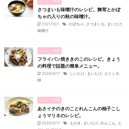
レシピ・料理
さつまいも味噌汁のレシピ。舞茸とかぼ
ちゃの入りの秋の味噌汁。
2021/10/1
かぼちゃ
,
さつまいも
,
まいたけ
,
味噌汁
レシピ・料理
フライパン焼ききのこのレシピ。きょう
の料理で話題の簡単メニュー。
2020/6/17
しいたけ
,
まいたけ
,
エリンギ
,
卵
レシピ・料理
あさイチのきのことれんこんの柚子こし
ょうマリネのレシピ。
2020/6/17
えのき
,
まいたけ
,
れんこん
,
エ