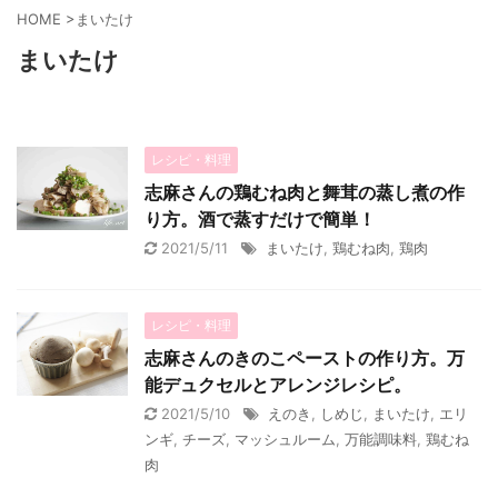
HOME
>
まいたけ
まいたけ
レシピ・料理
志麻さんの鶏むね肉と舞茸の蒸し煮の作
り方。酒で蒸すだけで簡単！
2021/5/11
まいたけ
,
鶏むね肉
,
鶏肉
レシピ・料理
志麻さんのきのこペーストの作り方。万
能デュクセルとアレンジレシピ。
2021/5/10
えのき
,
しめじ
,
まいたけ
,
エリ
ンギ
,
チーズ
,
マッシュルーム
,
万能調味料
,
鶏むね
肉