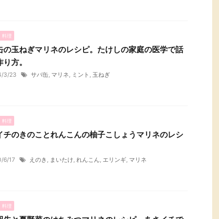
・料理
缶の玉ねぎマリネのレシピ。たけしの家庭の医学で話
作り方。
4/3/23
サバ缶
,
マリネ
,
ミント
,
玉ねぎ
・料理
イチのきのことれんこんの柚子こしょうマリネのレシ
0/6/17
えのき
,
まいたけ
,
れんこん
,
エリンギ
,
マリネ
・料理