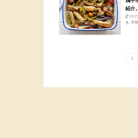
鶏手
紹介
202
き
,
手
1