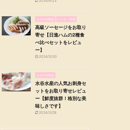
2024/4/23
おすすめ商品
レシピ・料理
高級ソーセージをお取り
寄せ【日進ハムの2種食
べ比べセットをレビュ
ー】
2024/3/30
おすすめ商品
水谷水産の人気お刺身セ
ットをお取り寄せレビュ
ー【鮮度抜群！格別な美
味しさです】
2024/3/28