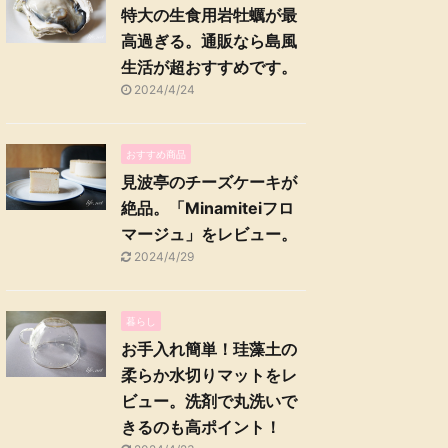
特大の生食用岩牡蠣が最
高過ぎる。通販なら島風
生活が超おすすめです。
2024/4/24
おすすめ商品
見波亭のチーズケーキが
絶品。「Minamiteiフロ
マージュ」をレビュー。
2024/4/29
暮らし
お手入れ簡単！珪藻土の
柔らか水切りマットをレ
ビュー。洗剤で丸洗いで
きるのも高ポイント！