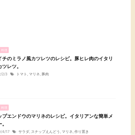
・料理
イチのミラノ風カツレツのレシピ。豚ヒレ肉のイタリ
カツレツ。
2/2/3
トマト
,
マリネ
,
豚肉
・料理
ップエンドウのマリネのレシピ。イタリアンな簡単メ
ー。
0/4/17
サラダ
,
スナップえんどう
,
マリネ
,
作り置き