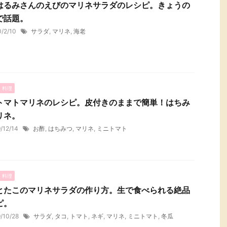
はるみさんのえびのマリネサラダのレシピ。きょうの
で話題。
0/2/10
サラダ
,
マリネ
,
海老
・料理
トマトマリネのレシピ。皮付きのままで簡単！はちみ
リネ。
9/12/14
お酢
,
はちみつ
,
マリネ
,
ミニトマト
・料理
とたこのマリネサラダの作り方。生で食べられる絶品
ピ。
9/10/28
サラダ
,
タコ
,
トマト
,
ネギ
,
マリネ
,
ミニトマト
,
冬瓜