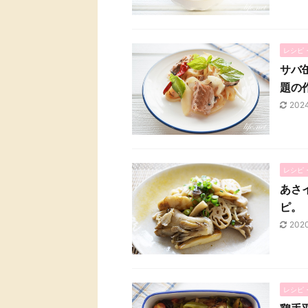
レシピ
サバ
題の
202
レシピ
あさ
ピ。
202
レシピ