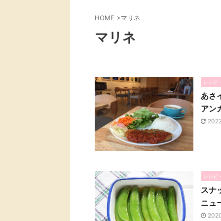
HOME
>
マリネ
マリネ
レシピ
あさ
アン
202
レシピ
スナ
ニュ
202