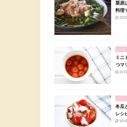
栗原
料理
202
レシピ
ミニ
つマ
201
レシピ
冬瓜
レシ
201