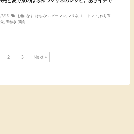
羽先と夏野菜のはちみつマリネのレシピ。あさイチで
。
1/8/15
お酢
,
なす
,
はちみつ
,
ピーマン
,
マリネ
,
ミニトマト
,
作り置
羽先
,
玉ねぎ
,
鶏肉
2
3
Next »