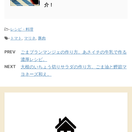
介！
-
レシピ・料理
-
トマト
,
マリネ
,
豚肉
PREV
ごまブランマンジェの作り方。あさイチの牛乳で作る
濃厚レシピ。
NEXT
大根のいちょう切りサラダの作り方。ごま油と鰹節マ
ヨネーズ和え。