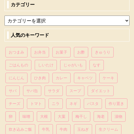
カテゴリー
人気のキーワード
おつまみ
お弁当
お菓子
お酢
きゅうり
ごはんもの
しいたけ
じゃがいも
なす
にんじん
ひき肉
カレー
キャベツ
ケーキ
サバ
サバ缶
サラダ
スープ
ダイエット
チーズ
トマト
ニラ
ネギ
パスタ
作り置き
卵
味噌
大根
大葉
梅干し
海老
漬物
炊き込みご飯
牛乳
牛肉
玉ねぎ
生クリーム