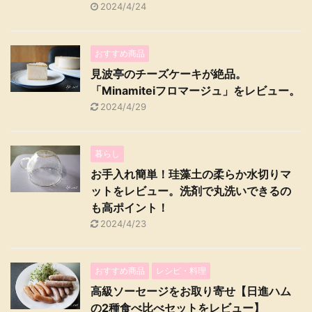
2024/4/24
おすすめ商品
見波亭のチーズケーキが絶品。
「Minamiteiフロマージュ」をレビュー。
2024/4/29
暮らし
お手入れ簡単！珪藻土の柔らか水切りマ
ットをレビュー。洗剤で丸洗いできるの
も高ポイント！
2024/4/23
おすすめ商品
レシピ・料理
高級ソーセージをお取り寄せ【日進ハム
の2種食べ比べセットをレビュー】