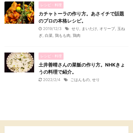
レシピ・料理
カチャトーラの作り方。あさイチで話題
のプロの本格レシピ。
2019/12/3
せり
,
まいたけ
,
オリーブ
,
玉ね
ぎ
,
白菜
,
鶏もも肉
,
鶏肉
レシピ・料理
土井善晴さんの菜飯の作り方。NHKきょ
うの料理で紹介。
2022/2/4
ごはんもの
,
せり