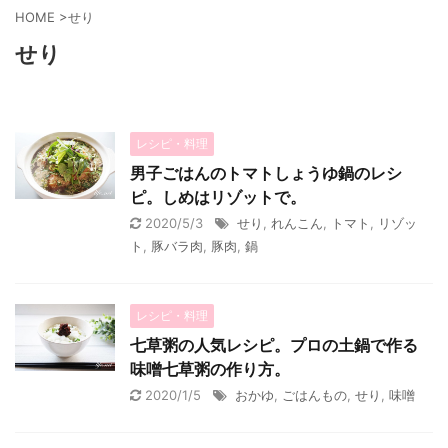
HOME
>
せり
せり
レシピ・料理
男子ごはんのトマトしょうゆ鍋のレシ
ピ。しめはリゾットで。
2020/5/3
せり
,
れんこん
,
トマト
,
リゾッ
ト
,
豚バラ肉
,
豚肉
,
鍋
レシピ・料理
七草粥の人気レシピ。プロの土鍋で作る
味噌七草粥の作り方。
2020/1/5
おかゆ
,
ごはんもの
,
せり
,
味噌