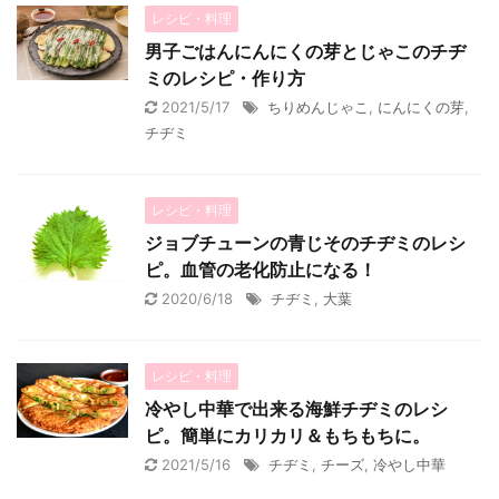
レシピ・料理
男子ごはんにんにくの芽とじゃこのチヂ
ミのレシピ・作り方
2021/5/17
ちりめんじゃこ
,
にんにくの芽
,
チヂミ
レシピ・料理
ジョブチューンの青じそのチヂミのレシ
ピ。血管の老化防止になる！
2020/6/18
チヂミ
,
大葉
レシピ・料理
冷やし中華で出来る海鮮チヂミのレシ
ピ。簡単にカリカリ＆もちもちに。
2021/5/16
チヂミ
,
チーズ
,
冷やし中華