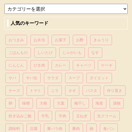
人気のキーワード
おつまみ
お弁当
お菓子
お酢
きゅうり
ごはんもの
しいたけ
じゃがいも
なす
にんじん
ひき肉
カレー
キャベツ
ケーキ
サバ
サバ缶
サラダ
スープ
ダイエット
チーズ
トマト
ニラ
ネギ
パスタ
作り置き
卵
味噌
大根
大葉
梅干し
海老
漬物
炊き込みご飯
牛乳
牛肉
玉ねぎ
生クリーム
調味料
豆腐
豚バラ肉
豚肉
鍋
食パン