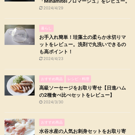
「Minamiteiフロマージュ」をレビュー。
2024/4/29
暮らし
お手入れ簡単！珪藻土の柔らか水切りマ
ットをレビュー。洗剤で丸洗いできるの
も高ポイント！
2024/4/23
おすすめ商品
レシピ・料理
高級ソーセージをお取り寄せ【日進ハム
の2種食べ比べセットをレビュー】
2024/3/30
おすすめ商品
水谷水産の人気お刺身セットをお取り寄