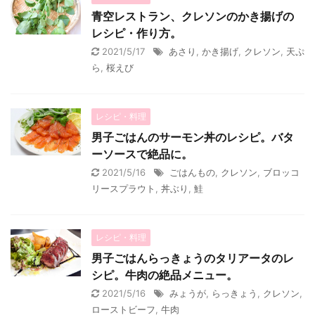
青空レストラン、クレソンのかき揚げの
レシピ・作り方。
2021/5/17
あさり
,
かき揚げ
,
クレソン
,
天ぷ
ら
,
桜えび
レシピ・料理
男子ごはんのサーモン丼のレシピ。バタ
ーソースで絶品に。
2021/5/16
ごはんもの
,
クレソン
,
ブロッコ
リースプラウト
,
丼ぶり
,
鮭
レシピ・料理
男子ごはんらっきょうのタリアータのレ
シピ。牛肉の絶品メニュー。
2021/5/16
みょうが
,
らっきょう
,
クレソン
,
ローストビーフ
,
牛肉