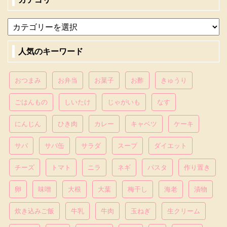
人気のキーワード
おつまみ
お弁当
お菓子
お酢
きゅうり
ごはんもの
しいたけ
じゃがいも
なす
にんじん
ひき肉
カレー
キャベツ
ケーキ
サバ
サバ缶
サラダ
スープ
ダイエット
チーズ
トマト
ニラ
ネギ
パスタ
作り置き
卵
味噌
大根
大葉
梅干し
海老
漬物
炊き込みご飯
牛乳
牛肉
玉ねぎ
生クリーム