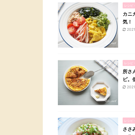
レシピ
カニ
気！
202
レシピ
所さ
ピ。
202
レシピ
ささ