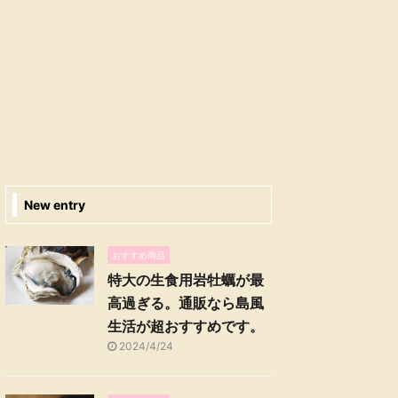
New entry
おすすめ商品
特大の生食用岩牡蠣が最
高過ぎる。通販なら島風
生活が超おすすめです。
2024/4/24