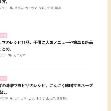
り方。
1/7/13
ささみ
,
カニカマ
,
冷やし中華
,
鶏肉
・料理
カマのレシピ11品。子供に人気メニューや簡単＆絶品
まとめ。
2/3/5
カニカマ
・料理
げの味噌マヨピザのレシピ。にんにく味噌マヨネーズ
品に。
0/6/18
カニカマ
,
ピザ
,
油揚げ
,
玉ねぎ
,
糖質制限