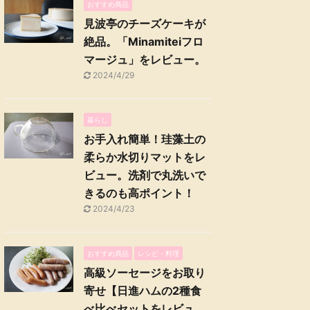
おすすめ商品
見波亭のチーズケーキが
絶品。「Minamiteiフロ
マージュ」をレビュー。
2024/4/29
暮らし
お手入れ簡単！珪藻土の
柔らか水切りマットをレ
ビュー。洗剤で丸洗いで
きるのも高ポイント！
2024/4/23
おすすめ商品
レシピ・料理
高級ソーセージをお取り
寄せ【日進ハムの2種食
べ比べセットをレビュ