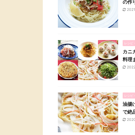
の作
202
レシピ
カニ
料理
202
レシピ
油揚
で絶
202