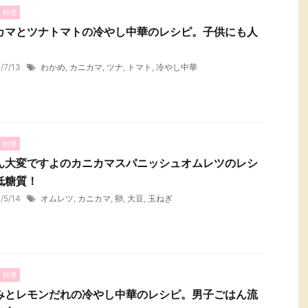
・料理
カマとツナトマトの冷やし中華のレシピ。子供にも人
1/7/13
わかめ
,
カニカマ
,
ツナ
,
トマト
,
冷やし中華
・料理
ん大変ですよのカニカマスパニッシュオムレツのレシ
低糖質！
1/5/14
オムレツ
,
カニカマ
,
卵
,
大豆
,
玉ねぎ
・料理
みとレモンだれの冷やし中華のレシピ。男子ごはん流