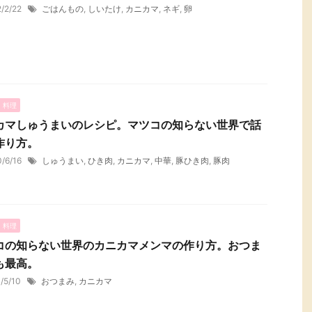
2/2/22
ごはんもの
,
しいたけ
,
カニカマ
,
ネギ
,
卵
・料理
カマしゅうまいのレシピ。マツコの知らない世界で話
作り方。
0/6/16
しゅうまい
,
ひき肉
,
カニカマ
,
中華
,
豚ひき肉
,
豚肉
・料理
コの知らない世界のカニカマメンマの作り方。おつま
も最高。
1/5/10
おつまみ
,
カニカマ