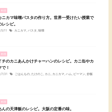
・料理
カニカマ味噌パスタの作り方。世界一受けたい授業で
のレシピ。
1/5/11
カニカマ
,
パスタ
,
味噌
・料理
イチのカニあんかけチャーハンのレシピ。カニ缶やカ
マで！
1/7/31
ごはんもの
,
たけのこ
,
カニ
,
カニカマ
,
ハム
,
ピーマン
,
炒飯
・料理
あんの天津飯のレシピ。大阪の定番の味。