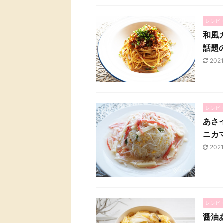
レシピ
和風
話題
202
レシピ
あさ
ニカ
202
レシピ
醤油