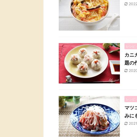
202
レシピ
カニ
題の
202
レシピ
マツ
みに
202