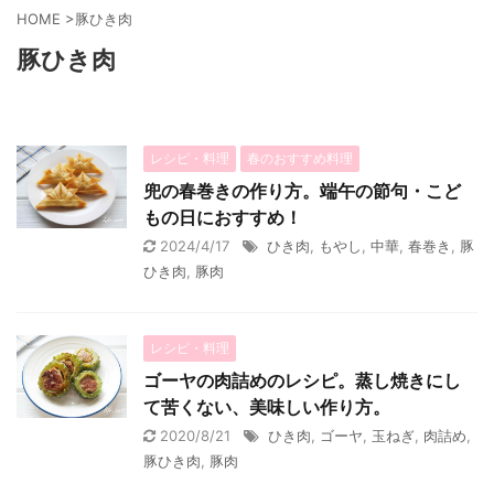
HOME
>
豚ひき肉
豚ひき肉
レシピ・料理
春のおすすめ料理
兜の春巻きの作り方。端午の節句・こど
もの日におすすめ！
2024/4/17
ひき肉
,
もやし
,
中華
,
春巻き
,
豚
ひき肉
,
豚肉
レシピ・料理
ゴーヤの肉詰めのレシピ。蒸し焼きにし
て苦くない、美味しい作り方。
2020/8/21
ひき肉
,
ゴーヤ
,
玉ねぎ
,
肉詰め
,
豚ひき肉
,
豚肉