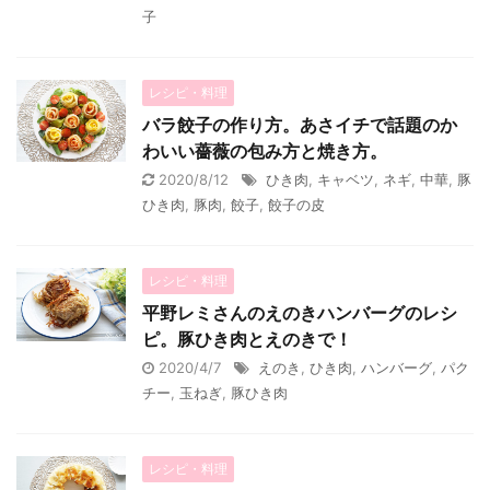
子
レシピ・料理
バラ餃子の作り方。あさイチで話題のか
わいい薔薇の包み方と焼き方。
2020/8/12
ひき肉
,
キャベツ
,
ネギ
,
中華
,
豚
ひき肉
,
豚肉
,
餃子
,
餃子の皮
レシピ・料理
平野レミさんのえのきハンバーグのレシ
ピ。豚ひき肉とえのきで！
2020/4/7
えのき
,
ひき肉
,
ハンバーグ
,
パク
チー
,
玉ねぎ
,
豚ひき肉
レシピ・料理