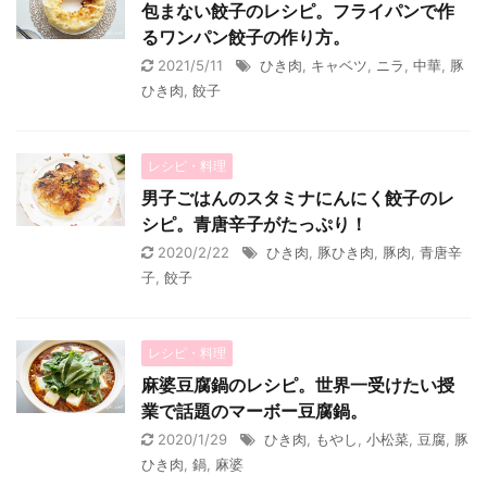
包まない餃子のレシピ。フライパンで作
るワンパン餃子の作り方。
2021/5/11
ひき肉
,
キャベツ
,
ニラ
,
中華
,
豚
ひき肉
,
餃子
レシピ・料理
男子ごはんのスタミナにんにく餃子のレ
シピ。青唐辛子がたっぷり！
2020/2/22
ひき肉
,
豚ひき肉
,
豚肉
,
青唐辛
子
,
餃子
レシピ・料理
麻婆豆腐鍋のレシピ。世界一受けたい授
業で話題のマーボー豆腐鍋。
2020/1/29
ひき肉
,
もやし
,
小松菜
,
豆腐
,
豚
ひき肉
,
鍋
,
麻婆