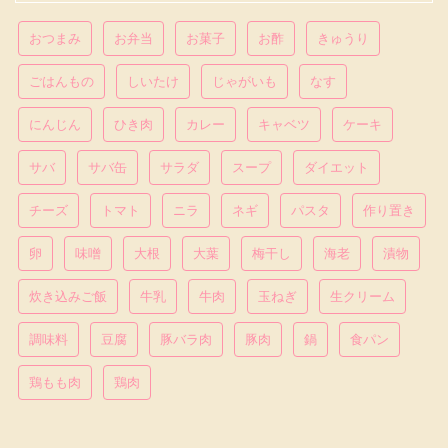
おつまみ
お弁当
お菓子
お酢
きゅうり
ごはんもの
しいたけ
じゃがいも
なす
にんじん
ひき肉
カレー
キャベツ
ケーキ
サバ
サバ缶
サラダ
スープ
ダイエット
チーズ
トマト
ニラ
ネギ
パスタ
作り置き
卵
味噌
大根
大葉
梅干し
海老
漬物
炊き込みご飯
牛乳
牛肉
玉ねぎ
生クリーム
調味料
豆腐
豚バラ肉
豚肉
鍋
食パン
鶏もも肉
鶏肉