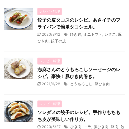
レシピ・料理
餃子の皮タコスのレシピ。あさイチのフ
ライパンで簡単タコシェル。
2020/8/12
ひき肉
,
ミニトマト
,
レタス
,
豚
ひき肉
,
餃子の皮
レシピ・料理
志麻さんのとうもろこしソーセージのレ
シピ。豪快！豚ひき肉巻き。
2021/6/28
とうもろこし
,
豚ひき肉
レシピ・料理
ソレダメの餃子のレシピ。手作りもちも
ち皮が美味しい作り方。
2020/5/27
ひき肉
,
ニラ
,
豚ひき肉
,
豚肉
,
餃