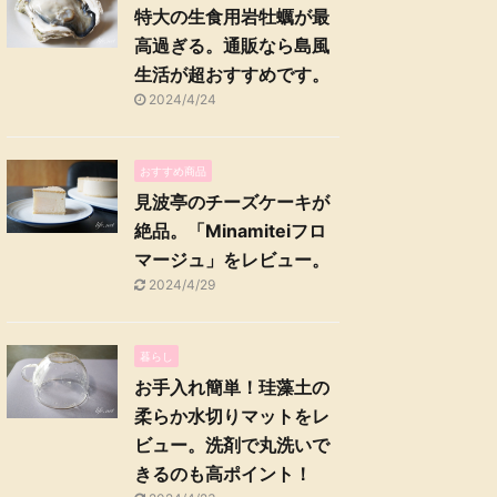
特大の生食用岩牡蠣が最
高過ぎる。通販なら島風
生活が超おすすめです。
2024/4/24
おすすめ商品
見波亭のチーズケーキが
絶品。「Minamiteiフロ
マージュ」をレビュー。
2024/4/29
暮らし
お手入れ簡単！珪藻土の
柔らか水切りマットをレ
ビュー。洗剤で丸洗いで
きるのも高ポイント！