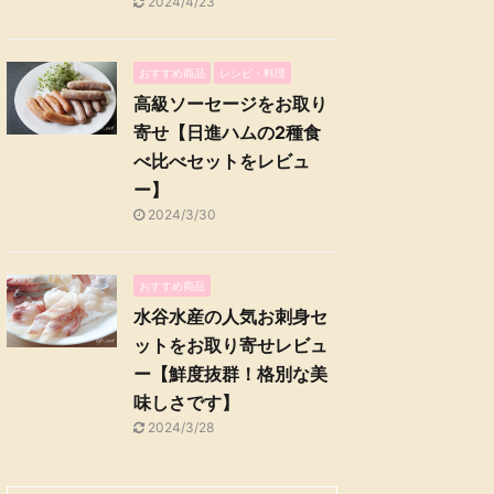
2024/4/23
おすすめ商品
レシピ・料理
高級ソーセージをお取り
寄せ【日進ハムの2種食
べ比べセットをレビュ
ー】
2024/3/30
おすすめ商品
水谷水産の人気お刺身セ
ットをお取り寄せレビュ
ー【鮮度抜群！格別な美
味しさです】
2024/3/28