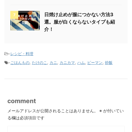
日焼け止めが服につかない方法3
7
選。服が白くならないタイプも紹
介！
-
レシピ・料理
-
ごはんもの
,
たけのこ
,
カニ
,
カニカマ
,
ハム
,
ピーマン
,
炒飯
comment
メールアドレスが公開されることはありません。
※
が付いてい
る欄は必須項目です