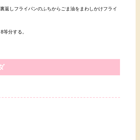
度裏返しフライパンのふちからごま油をまわしかけフライ
、8等分する。
ダ