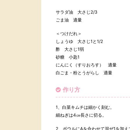
サラダ油 大さじ2/3
ごま油 適量
＜つけだれ＞
しょうゆ 大さじ1と1/2
酢 大さじ1弱
砂糖 小匙1
にんにく（すりおろす） 適量
白ごま・粉とうがらし 適量
作り方
1、白菜キムチは細かく刻む。
細ねぎは4㎝長さに切る。
2、ボウルにAを合わせて混ぜ1を加