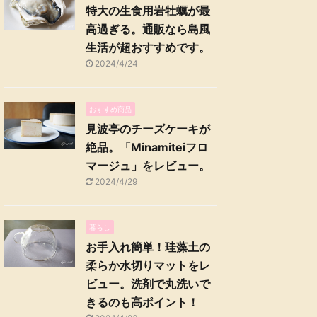
特大の生食用岩牡蠣が最
高過ぎる。通販なら島風
生活が超おすすめです。
2024/4/24
おすすめ商品
見波亭のチーズケーキが
絶品。「Minamiteiフロ
マージュ」をレビュー。
2024/4/29
暮らし
お手入れ簡単！珪藻土の
柔らか水切りマットをレ
ビュー。洗剤で丸洗いで
きるのも高ポイント！