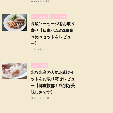
2024/4/23
おすすめ商品
レシピ・料理
高級ソーセージをお取り
寄せ【日進ハムの2種食
べ比べセットをレビュ
ー】
2024/3/30
おすすめ商品
水谷水産の人気お刺身セ
ットをお取り寄せレビュ
ー【鮮度抜群！格別な美
味しさです】
2024/3/28