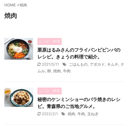
HOME
>
焼肉
焼肉
レシピ・料理
栗原はるみさんのフライパンビビンバの
レシピ。きょうの料理で紹介。
2021/5/11
ごはんもの
,
アボカド
,
キムチ
,
ナ
ムル
,
卵
,
焼肉
,
牛肉
レシピ・料理
秘密のケンミンショーのバラ焼きのレシ
ピ。青森県のご当地グルメ。
2022/2/1
焼肉
,
牛肉
,
玉ねぎ