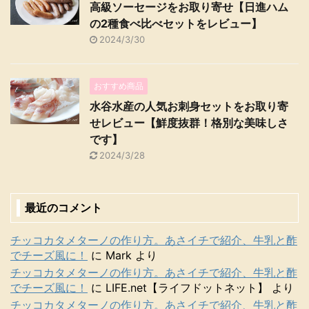
高級ソーセージをお取り寄せ【日進ハム
の2種食べ比べセットをレビュー】
2024/3/30
おすすめ商品
水谷水産の人気お刺身セットをお取り寄
せレビュー【鮮度抜群！格別な美味しさ
です】
2024/3/28
最近のコメント
チッコカタメターノの作り方。あさイチで紹介、牛乳と酢
でチーズ風に！
に
Mark
より
チッコカタメターノの作り方。あさイチで紹介、牛乳と酢
でチーズ風に！
に
LIFE.net【ライフドットネット】
より
チッコカタメターノの作り方。あさイチで紹介、牛乳と酢