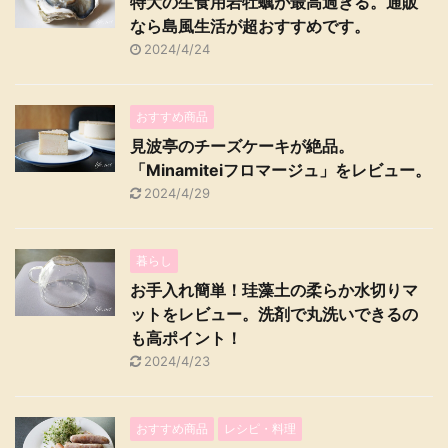
特大の生食用岩牡蠣が最高過ぎる。通販
なら島風生活が超おすすめです。
2024/4/24
おすすめ商品
見波亭のチーズケーキが絶品。
「Minamiteiフロマージュ」をレビュー。
2024/4/29
暮らし
お手入れ簡単！珪藻土の柔らか水切りマ
ットをレビュー。洗剤で丸洗いできるの
も高ポイント！
2024/4/23
おすすめ商品
レシピ・料理