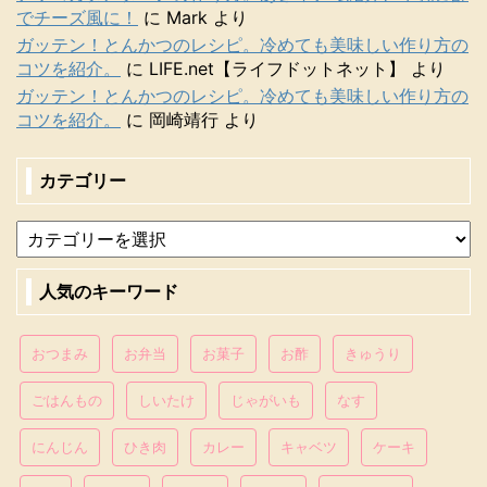
でチーズ風に！
に
Mark
より
ガッテン！とんかつのレシピ。冷めても美味しい作り方の
コツを紹介。
に
LIFE.net【ライフドットネット】
より
ガッテン！とんかつのレシピ。冷めても美味しい作り方の
コツを紹介。
に
岡崎靖行
より
カテゴリー
人気のキーワード
おつまみ
お弁当
お菓子
お酢
きゅうり
ごはんもの
しいたけ
じゃがいも
なす
にんじん
ひき肉
カレー
キャベツ
ケーキ