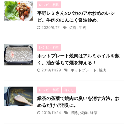
レシピ・料理
平野レミさんのバカのアホ炒めのレシ
ピ。牛肉のにんにく醤油炒め。
2020/6/17
焼肉
,
牛肉
レシピ・料理
ホットプレート焼肉はアルミホイルを敷
く。油が落ちて煙を抑える！
2019/11/29
ホットプレート
,
焼肉
レシピ・料理
暮らし
緑茶の茶葉で焼肉の臭いを消す方法。炒
めるだけで消臭に。
2019/11/24
掃除
,
焼肉
,
緑茶