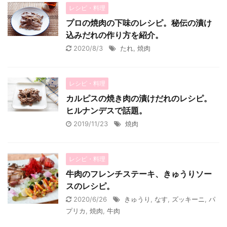
レシピ・料理
プロの焼肉の下味のレシピ。秘伝の漬け
込みだれの作り方を紹介。
2020/8/3
たれ
,
焼肉
レシピ・料理
カルピスの焼き肉の漬けだれのレシピ。
ヒルナンデスで話題。
2019/11/23
焼肉
レシピ・料理
牛肉のフレンチステーキ、きゅうりソー
スのレシピ。
2020/6/26
きゅうり
,
なす
,
ズッキーニ
,
パ
プリカ
,
焼肉
,
牛肉