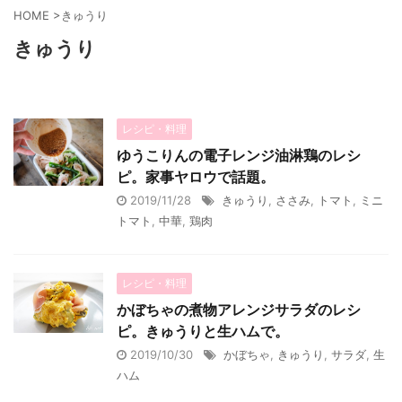
HOME
>
きゅうり
きゅうり
レシピ・料理
ゆうこりんの電子レンジ油淋鶏のレシ
ピ。家事ヤロウで話題。
2019/11/28
きゅうり
,
ささみ
,
トマト
,
ミニ
トマト
,
中華
,
鶏肉
レシピ・料理
かぼちゃの煮物アレンジサラダのレシ
ピ。きゅうりと生ハムで。
2019/10/30
かぼちゃ
,
きゅうり
,
サラダ
,
生
ハム