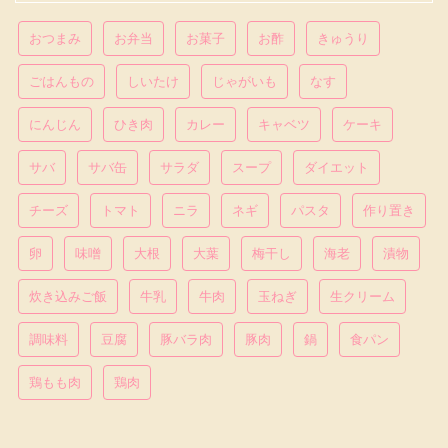
おつまみ
お弁当
お菓子
お酢
きゅうり
ごはんもの
しいたけ
じゃがいも
なす
にんじん
ひき肉
カレー
キャベツ
ケーキ
サバ
サバ缶
サラダ
スープ
ダイエット
チーズ
トマト
ニラ
ネギ
パスタ
作り置き
卵
味噌
大根
大葉
梅干し
海老
漬物
炊き込みご飯
牛乳
牛肉
玉ねぎ
生クリーム
調味料
豆腐
豚バラ肉
豚肉
鍋
食パン
鶏もも肉
鶏肉