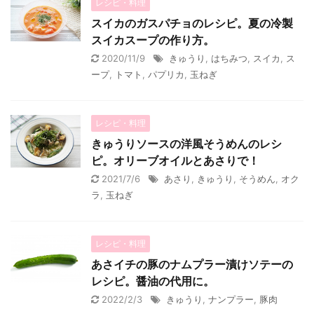
レシピ・料理
スイカのガスパチョのレシピ。夏の冷製
スイカスープの作り方。
2020/11/9
きゅうり
,
はちみつ
,
スイカ
,
ス
ープ
,
トマト
,
パプリカ
,
玉ねぎ
レシピ・料理
きゅうりソースの洋風そうめんのレシ
ピ。オリーブオイルとあさりで！
2021/7/6
あさり
,
きゅうり
,
そうめん
,
オク
ラ
,
玉ねぎ
レシピ・料理
あさイチの豚のナムプラー漬けソテーの
レシピ。醤油の代用に。
2022/2/3
きゅうり
,
ナンプラー
,
豚肉