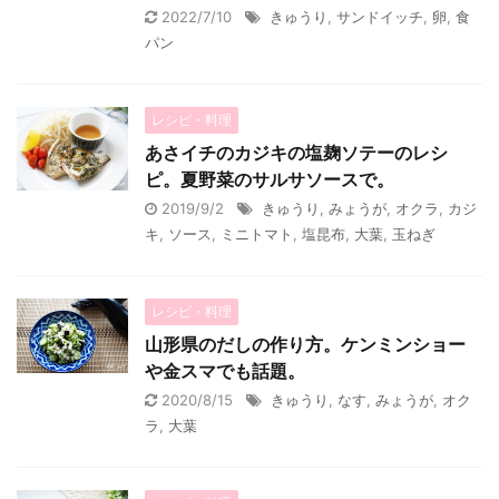
2022/7/10
きゅうり
,
サンドイッチ
,
卵
,
食
パン
レシピ・料理
あさイチのカジキの塩麹ソテーのレシ
ピ。夏野菜のサルサソースで。
2019/9/2
きゅうり
,
みょうが
,
オクラ
,
カジ
キ
,
ソース
,
ミニトマト
,
塩昆布
,
大葉
,
玉ねぎ
レシピ・料理
山形県のだしの作り方。ケンミンショー
や金スマでも話題。
2020/8/15
きゅうり
,
なす
,
みょうが
,
オク
ラ
,
大葉