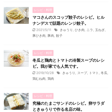
レシピ・料理
マコさんのスコップ餃子のレシピ。ヒル
ナンデスで話題のレンジ餃子。
2021/5/11
きゅうり
,
ひき肉
,
ニラ
,
玉ねぎ
,
豚ひき肉
,
豚肉
,
餃子
レシピ・料理
冬瓜と鶏肉とトマトの冷製スープのレシ
ピ。我が家でも人気です。
2019/10/28
きゅうり
,
スープ
,
トマト
,
冬瓜
,
鶏むね肉
,
鶏肉
レシピ・料理
究極のたまごサンドのレシピ。卵サラダ
ときゅうりで作る名店の味。