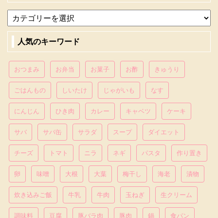
人気のキーワード
おつまみ
お弁当
お菓子
お酢
きゅうり
ごはんもの
しいたけ
じゃがいも
なす
にんじん
ひき肉
カレー
キャベツ
ケーキ
サバ
サバ缶
サラダ
スープ
ダイエット
チーズ
トマト
ニラ
ネギ
パスタ
作り置き
卵
味噌
大根
大葉
梅干し
海老
漬物
炊き込みご飯
牛乳
牛肉
玉ねぎ
生クリーム
調味料
豆腐
豚バラ肉
豚肉
鍋
食パン