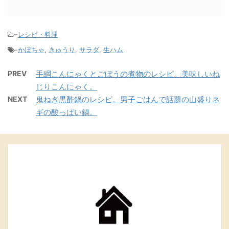
-
レシピ・料理
-
かぼちゃ
,
きゅうり
,
サラダ
,
生ハム
PREV
手綱こんにゃくとごぼうの煮物のレシピ。美味しいね
じりこんにゃく。
NEXT
鬼ねぎ黒酢鍋のレシピ。男子ごはんで話題の山盛りネ
ギの酸っぱい鍋。