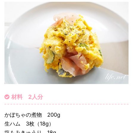
材料 2人分
かぼちゃの煮物 200g
生ハム 3枚（18g）
塩もみきゅうり 18g