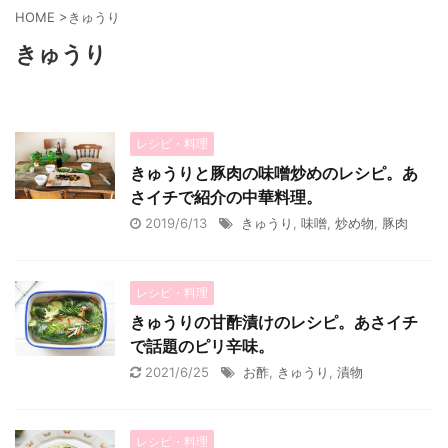
HOME
>
きゅうり
きゅうり
レシピ・料理
きゅうりと豚肉の味噌炒めのレシピ。あ
さイチで紹介の中華料理。
2019/6/13
きゅうり
,
味噌
,
炒め物
,
豚肉
レシピ・料理
きゅうりの甘酢漬けのレシピ。あさイチ
で話題のピリ辛味。
2021/6/25
お酢
,
きゅうり
,
漬物
レシピ・料理