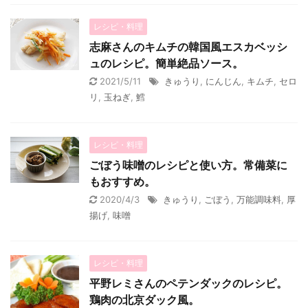
レシピ・料理
志麻さんのキムチの韓国風エスカベッシ
ュのレシピ。簡単絶品ソース。
2021/5/11
きゅうり
,
にんじん
,
キムチ
,
セロ
リ
,
玉ねぎ
,
鱈
レシピ・料理
ごぼう味噌のレシピと使い方。常備菜に
もおすすめ。
2020/4/3
きゅうり
,
ごぼう
,
万能調味料
,
厚
揚げ
,
味噌
レシピ・料理
平野レミさんのペテンダックのレシピ。
鶏肉の北京ダック風。