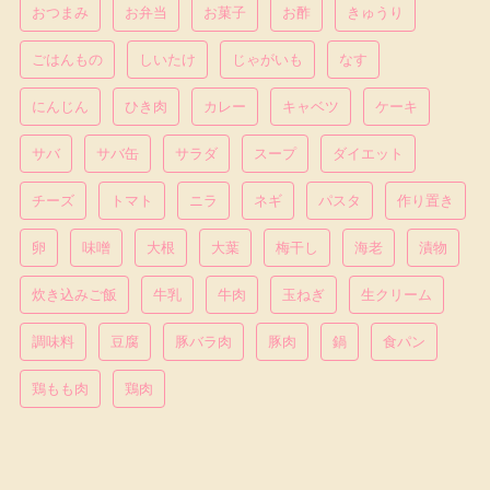
おつまみ
お弁当
お菓子
お酢
きゅうり
ごはんもの
しいたけ
じゃがいも
なす
にんじん
ひき肉
カレー
キャベツ
ケーキ
サバ
サバ缶
サラダ
スープ
ダイエット
チーズ
トマト
ニラ
ネギ
パスタ
作り置き
卵
味噌
大根
大葉
梅干し
海老
漬物
炊き込みご飯
牛乳
牛肉
玉ねぎ
生クリーム
調味料
豆腐
豚バラ肉
豚肉
鍋
食パン
鶏もも肉
鶏肉