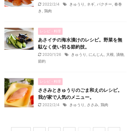
2022/2/4
きゅうり
,
ネギ
,
パクチー
,
春巻
き
,
鶏肉
レシピ・料理
あさイチの海水漬けのレシピ。野菜を無
駄なく使い切る節約技。
2020/1/26
きゅうり
,
にんじん
,
大根
,
漬物
,
節約
レシピ・料理
ささみときゅうりのごま和えのレシピ。
我が家で人気のメニュー。
2022/2/4
きゅうり
,
ささみ
,
鶏肉