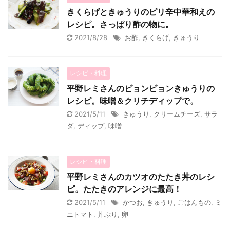
きくらげときゅうりのピリ辛中華和えの
レシピ。さっぱり酢の物に。
2021/8/28
お酢
,
きくらげ
,
きゅうり
レシピ・料理
平野レミさんのビョンビョンきゅうりの
レシピ。味噌＆クリチディップで。
2021/5/11
きゅうり
,
クリームチーズ
,
サラ
ダ
,
ディップ
,
味噌
レシピ・料理
平野レミさんのカツオのたたき丼のレシ
ピ。たたきのアレンジに最高！
2021/5/11
かつお
,
きゅうり
,
ごはんもの
,
ミ
ニトマト
,
丼ぶり
,
卵