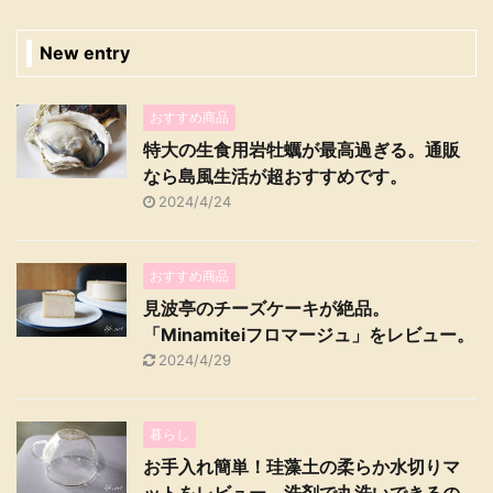
New entry
おすすめ商品
特大の生食用岩牡蠣が最高過ぎる。通販
なら島風生活が超おすすめです。
2024/4/24
おすすめ商品
見波亭のチーズケーキが絶品。
「Minamiteiフロマージュ」をレビュー。
2024/4/29
暮らし
お手入れ簡単！珪藻土の柔らか水切りマ