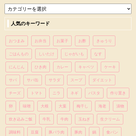
人気のキーワード
おつまみ
お弁当
お菓子
お酢
きゅうり
ごはんもの
しいたけ
じゃがいも
なす
にんじん
ひき肉
カレー
キャベツ
ケーキ
サバ
サバ缶
サラダ
スープ
ダイエット
チーズ
トマト
ニラ
ネギ
パスタ
作り置き
卵
味噌
大根
大葉
梅干し
海老
漬物
炊き込みご飯
牛乳
牛肉
玉ねぎ
生クリーム
調味料
豆腐
豚バラ肉
豚肉
鍋
食パン