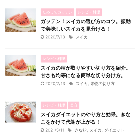
ためしてガッテン
レシピ・料理
ガッテン！スイカの選び方のコツ。振動
で美味しいスイカを見分ける！
2020/7/13
スイカ
レシピ・料理
スイカの種が取りやすい切り方を紹介。
甘さも均等になる簡単な切り分け方。
2020/7/13
スイカ
,
果物の切り方
レシピ・料理
美容
スイカダイエットのやり方と効果。きな
こをかけて代謝が上がる！
2021/5/11
きな粉
,
スイカ
,
ダイエット