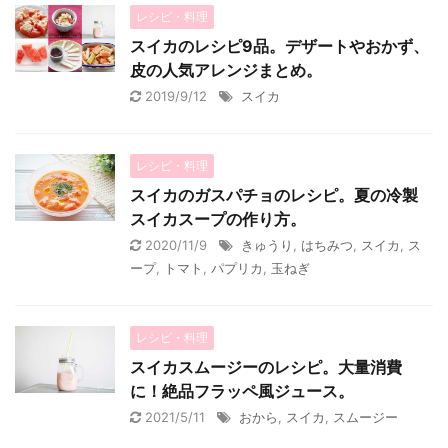
レシピ・料理
スイカのレシピ9品。デザートやおかず、
皮の人気アレンジまとめ。
2019/9/12
スイカ
レシピ・料理
スイカのガスパチョのレシピ。夏の冷製
スイカスープの作り方。
2020/11/9
きゅうり
,
はちみつ
,
スイカ
,
ス
ープ
,
トマト
,
パプリカ
,
玉ねぎ
レシピ・料理
スイカスムージーのレシピ。大量消費
に！絶品フラッペ風ジュース。
2021/5/11
おから
,
スイカ
,
スムージー