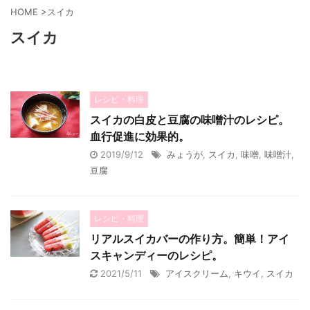
HOME
>
スイカ
スイカ
レシピ・料理
スイカの白皮と豆腐の味噌汁のレシピ。
血行促進に効果的。
2019/9/12
みょうが
,
スイカ
,
味噌
,
味噌汁
,
豆腐
レシピ・料理
リアルスイカバーの作り方。簡単！アイ
スキャンディーのレシピ。
2021/5/11
アイスクリーム
,
キウイ
,
スイカ