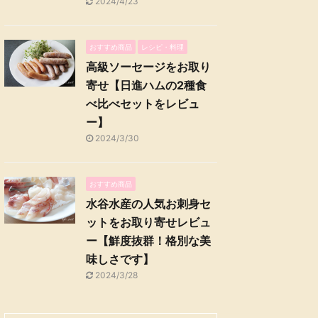
2024/4/23
おすすめ商品
レシピ・料理
高級ソーセージをお取り
寄せ【日進ハムの2種食
べ比べセットをレビュ
ー】
2024/3/30
おすすめ商品
水谷水産の人気お刺身セ
ットをお取り寄せレビュ
ー【鮮度抜群！格別な美
味しさです】
2024/3/28