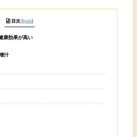
目次
[
hide
]
健康効果が高い
噌汁