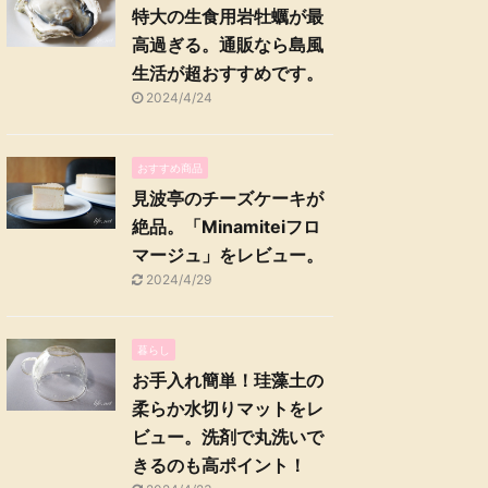
特大の生食用岩牡蠣が最
高過ぎる。通販なら島風
生活が超おすすめです。
2024/4/24
おすすめ商品
見波亭のチーズケーキが
絶品。「Minamiteiフロ
マージュ」をレビュー。
2024/4/29
暮らし
お手入れ簡単！珪藻土の
柔らか水切りマットをレ
ビュー。洗剤で丸洗いで
きるのも高ポイント！