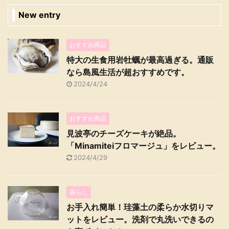
New entry
おすすめ商品
特大の生食用岩牡蠣が最高過ぎる。通販
なら島風生活が超おすすめです。
2024/4/24
おすすめ商品
見波亭のチーズケーキが絶品。
「Minamiteiフロマージュ」をレビュー。
2024/4/29
暮らし
お手入れ簡単！珪藻土の柔らか水切りマ
ットをレビュー。洗剤で丸洗いできるの