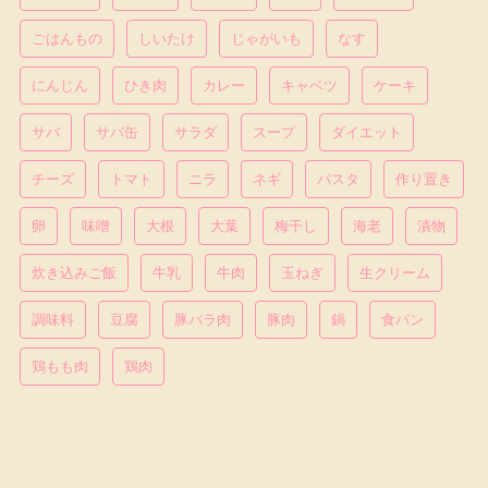
ごはんもの
しいたけ
じゃがいも
なす
にんじん
ひき肉
カレー
キャベツ
ケーキ
サバ
サバ缶
サラダ
スープ
ダイエット
チーズ
トマト
ニラ
ネギ
パスタ
作り置き
卵
味噌
大根
大葉
梅干し
海老
漬物
炊き込みご飯
牛乳
牛肉
玉ねぎ
生クリーム
調味料
豆腐
豚バラ肉
豚肉
鍋
食パン
鶏もも肉
鶏肉