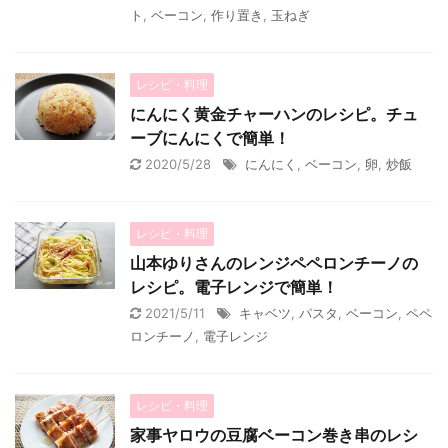
ト
,
ベーコン
,
作り置き
,
玉ねぎ
レシピ・料理
にんにく黄金チャーハンのレシピ。チュ
ーブにんにくで簡単！
2020/5/28
にんにく
,
ベーコン
,
卵
,
炒飯
レシピ・料理
山本ゆりさんのレンジペペロンチーノの
レシピ。電子レンジで簡単！
2021/5/11
キャベツ
,
パスタ
,
ベーコン
,
ペペ
ロンチーノ
,
電子レンジ
レシピ・料理
家事ヤロウの豆腐ベーコン巻き串のレシ