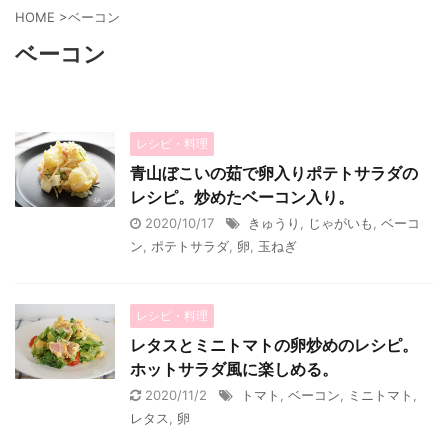
HOME
>
ベーコン
ベーコン
レシピ・料理
青山ぼこいの茹で卵入りポテトサラダの
レシピ。炒めたベーコン入り。
2020/10/17
きゅうり
,
じゃがいも
,
ベーコ
ン
,
ポテトサラダ
,
卵
,
玉ねぎ
レシピ・料理
レタスとミニトマトの卵炒めのレシピ。
ホットサラダ風に楽しめる。
2020/11/2
トマト
,
ベーコン
,
ミニトマト
,
レタス
,
卵