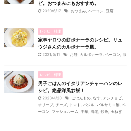
ピ。おつまみにもおすすめ。
2020/6/17
おつまみ
,
ベーコン
,
豆腐
レシピ・料理
家事ヤロウの餅ボナーラのレシピ。リュ
ウジさんのカルボナーラ風。
2021/5/11
お餅
,
カルボナーラ
,
ベーコン
,
卵
レシピ・料理
男子ごはんのイタリアンチャーハンのレ
シピ。絶品洋風炒飯！
2023/4/20
ごはんもの
,
なす
,
アンチョビ
,
オリーブ
,
チーズ
,
トマト
,
バジル
,
バルサミコ酢
,
ベ
ーコン
,
マッシュルーム
,
中華
,
海老
,
炒飯
,
玉ねぎ