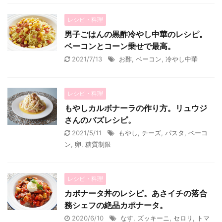
レシピ・料理
男子ごはんの黒酢冷やし中華のレシピ。
ベーコンとコーン乗せで最高。
2021/7/13
お酢
,
ベーコン
,
冷やし中華
レシピ・料理
もやしカルボナーラの作り方。リュウジ
さんのバズレシピ。
2021/5/11
もやし
,
チーズ
,
パスタ
,
ベーコ
ン
,
卵
,
糖質制限
レシピ・料理
カポナータ丼のレシピ。あさイチの落合
務シェフの絶品カポナータ。
2020/6/10
なす
,
ズッキーニ
,
セロリ
,
トマ