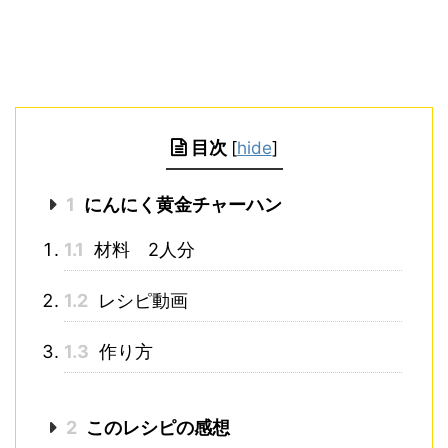
目次
[
hide
]
1
にんにく黄金チャーハン
1.1
材料 2人分
1.2
レシピ動画
1.3
作り方
2
このレシピの感想