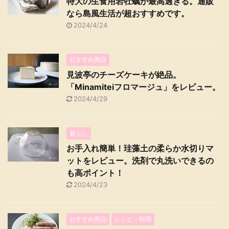
特大の生食用岩牡蠣が最高過ぎる。通販
なら島風生活が超おすすめです。
2024/4/24
おすすめ商品
見波亭のチーズケーキが絶品。
「Minamiteiフロマージュ」をレビュー。
2024/4/29
暮らし
お手入れ簡単！珪藻土の柔らか水切りマ
ットをレビュー。洗剤で丸洗いできるの
も高ポイント！
2024/4/23
おすすめ商品
レシピ・料理