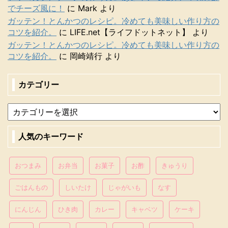
でチーズ風に！
に
Mark
より
ガッテン！とんかつのレシピ。冷めても美味しい作り方の
コツを紹介。
に
LIFE.net【ライフドットネット】
より
ガッテン！とんかつのレシピ。冷めても美味しい作り方の
コツを紹介。
に
岡崎靖行
より
カテゴリー
人気のキーワード
おつまみ
お弁当
お菓子
お酢
きゅうり
ごはんもの
しいたけ
じゃがいも
なす
にんじん
ひき肉
カレー
キャベツ
ケーキ