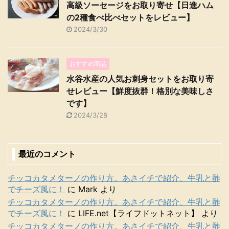
高級ソーセージをお取り寄せ【日進ハム
の2種食べ比べセットをレビュー】
2024/3/30
おすすめ商品
水谷水産の人気お刺身セットをお取り寄
せレビュー【鮮度抜群！格別な美味しさ
です】
2024/3/28
最近のコメント
チッコカタメターノの作り方。あさイチで紹介、牛乳と酢
でチーズ風に！
に
Mark
より
チッコカタメターノの作り方。あさイチで紹介、牛乳と酢
でチーズ風に！
に
LIFE.net【ライフドットネット】
より
チッコカタメターノの作り方。あさイチで紹介、牛乳と酢