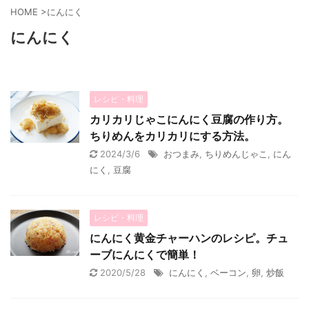
HOME
>
にんにく
にんにく
レシピ・料理
カリカリじゃこにんにく豆腐の作り方。
ちりめんをカリカリにする方法。
2024/3/6
おつまみ
,
ちりめんじゃこ
,
にん
にく
,
豆腐
レシピ・料理
にんにく黄金チャーハンのレシピ。チュ
ーブにんにくで簡単！
2020/5/28
にんにく
,
ベーコン
,
卵
,
炒飯