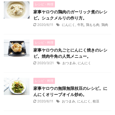
レシピ・料理
家事ヤロウの鶏肉のガーリック煮のレシ
ピ。シュクメルリの作り方。
2020/6/11
にんにく
,
牛乳
,
鶏もも肉
,
鶏肉
レシピ・料理
家事ヤロウの丸ごとにんにく焼きのレシ
ピ。焼肉牛角の人気メニュー。
2020/3/21
おつまみ
,
にんにく
レシピ・料理
家事ヤロウの無限無限枝豆のレシピ。に
んにくオリーブオイル炒め。
2020/6/11
おつまみ
,
にんにく
,
枝豆