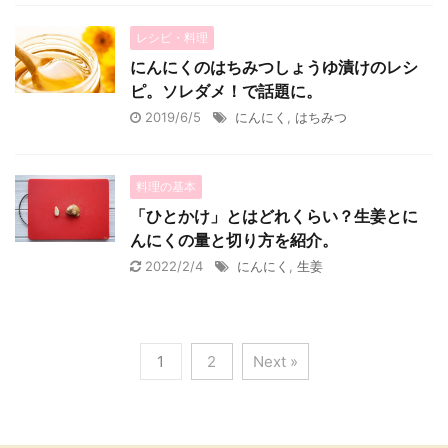
レシピ・料理
にんにくのはちみつしょうゆ漬けのレシ
ピ。ソレダメ！で話題に。
2019/6/5
にんにく
,
はちみつ
料理の基本
「ひとかけ」とはどれくらい？生姜とに
んにくの量と切り方を紹介。
2022/2/4
にんにく
,
生姜
1
2
Next »